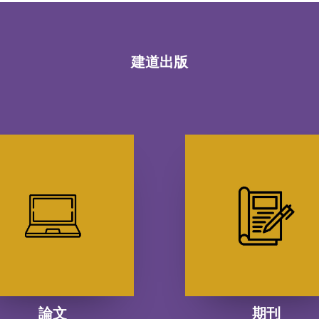
建道出版
論文
期刊