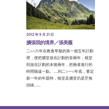
2012 年 9 月 21 日
擴張我的境界／張美薇
二○○六年在教會草擬的第一個五年計劃
裡，便把擴堂放在計劃的首兩年，植堂
則放在計劃的末後兩年，把兩者進行的
時間隔遠一點。......到二○一○年底，要定
新一年的年題時，植堂及擴堂仍是茫無
頭緒......…