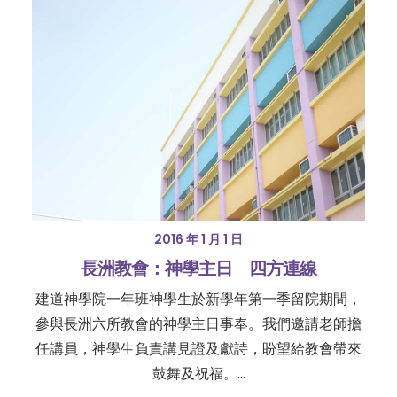
2016 年 1 月 1 日
長洲教會：神學主日 四方連線
建道神學院一年班神學生於新學年第一季留院期間，
參與長洲六所教會的神學主日事奉。我們邀請老師擔
任講員，神學生負責講見證及獻詩，盼望給教會帶來
鼓舞及祝福。…