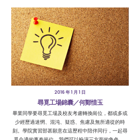
2016 年 1 月 1 日
尋覓工場錦囊／何鄭惜玉
畢業同學要尋覓工場及校友考慮轉換崗位，都或多或
少經歷過迷惘、混沌、疑惑、焦慮及無所適從的時
刻。學院實習部甚願意在這歷程中陪伴同行，一起尋
覓合適的事奉崗位。我們可以扮演三方面的角色。…