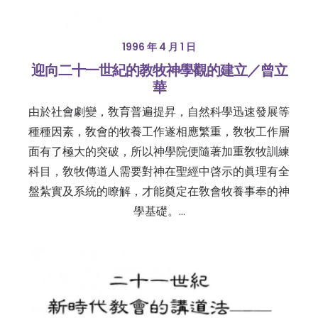
1996 年 4 月 1 日
迎向二十一世紀的教牧神學觀的建立／曾立
華
由於社會劇變，敎育普遍提昇，自然科學迅速發展等
種種因素，敎會的牧養工作遂相應繁重，敎牧工作層
面有了極大的突破，所以神學院便隨著加重敎牧訓練
科目，敎牧傳道人需要對神在聖經中啓示的眞理有全
盤紮實及系統的瞭解，才能奠定在敎會牧養事奉的神
學基礎。…