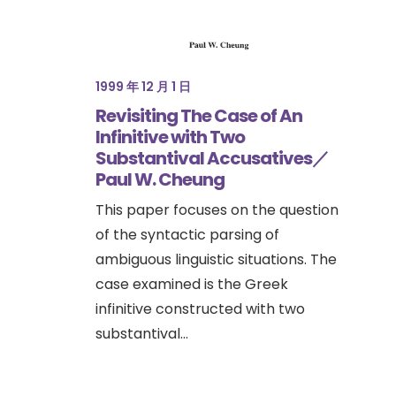
1999 年 12 月 1 日
Revisiting The Case of An
Infinitive with Two
Substantival Accusatives／
Paul W. Cheung
This paper focuses on the question
of the syntactic parsing of
ambiguous linguistic situations. The
case examined is the Greek
infinitive constructed with two
substantival…