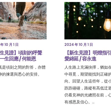
年 10 月 1 日
2024 年 10 月 1 日
生見證】頃刻的呼聲
【新生見證】明燈指引
一生回應 / 何能恩
愛綿延 / 容永進
既是頃刻之間的對答，亦體
人生路上充滿抉擇，猶如
神的揀選與悉心的安排。
中尋覓，期望能找到正確
向。回望人生這些年，從
跌跌碰碰，路縱有高低迂
仍看見神的光總照在前，
有感恩及信心。…