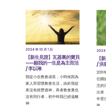
2024 年 10 月 1 日
2024 
【新生見證】瓦器裏的寶貝
【新
——願我的一生是為主而活
/ 
/ 李以琳
20
我從小在教會成長，小時候因為
任關
家人而習慣教會生活，由於我從
怎的
來沒有經歷過神，再者教會裏也
出來
沒有同行者，初中時我已經遠離
年受
神
路。