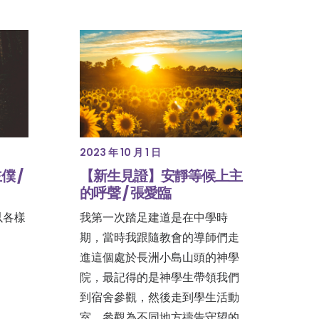
2023 年 10 月 1 日
 /
【新生見證】安靜等候上主
的呼聲 / 張愛臨
以各樣
我第一次踏足建道是在中學時
期，當時我跟隨教會的導師們走
進這個處於長洲小島山頭的神學
院，最記得的是神學生帶領我們
到宿舍參觀，然後走到學生活動
室，參觀為不同地方禱告守望的