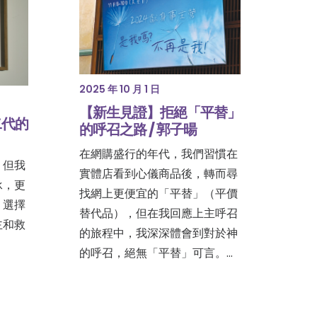
2025 年 10 月 1 日
【新生見證】拒絕「平替」
二代的
的呼召之路 / 郭子暘
在網購盛行的年代，我們習慣在
，但我
實體店看到心儀商品後，轉而尋
承，更
找網上更便宜的「平替」（平價
，選擇
替代品），但在我回應上主呼召
主和救
的旅程中，我深深體會到對於神
的呼召，絕無「平替」可言。…