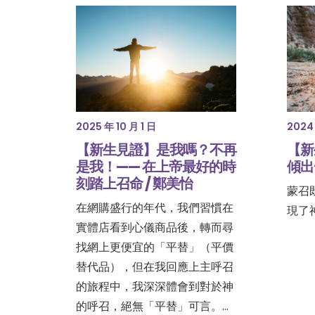
2025 年 10 月 1 日
2024 
【新生見證】是我嗎？不再
【新
是我！—— 在上帝最好的時
傾出
刻踏上召命 / 鄭美怡
蒙召
在網購盛行的年代，我們習慣在
現了
實體店看到心儀商品後，轉而尋
找網上更便宜的「平替」（平價
替代品），但在我回應上主呼召
的旅程中，我深深體會到對於神
的呼召，絕無「平替」可言。…