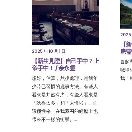
2025 
【新
應需
2025 年 10 月 1 日
【新生見證】自己手中？上
冒起
帝手中！ / 余永靈
職場
想好，估算，然後處理，是我年
我「
少時已習慣的處事方法。有些人
看來是井然有序，有些人看來是
「諗得太多」和「太慢啦」。而
這種性格，在我蒙召的經歷上也
帶來不一樣的衝擊。…