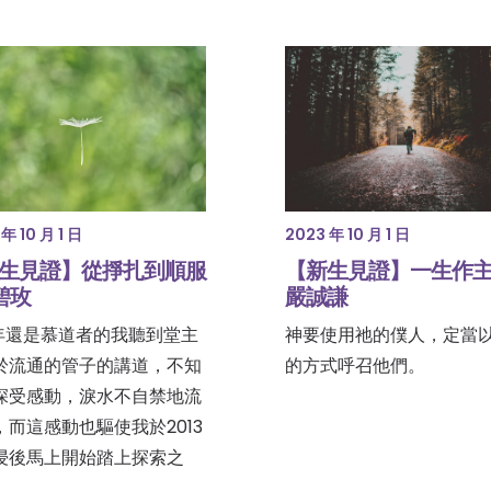
年 10 月 1 日
2023 年 10 月 1 日
生見證】從掙扎到順服
【新生見證】一生作主僕
洪碧玫
嚴誠謙
11年還是慕道者的我聽到堂主
神要使用祂的僕人，定當
於流通的管子的講道，不知
的方式呼召他們。
深受感動，淚水不自禁地流
，而這感動也驅使我於2013
浸後馬上開始踏上探索之
…