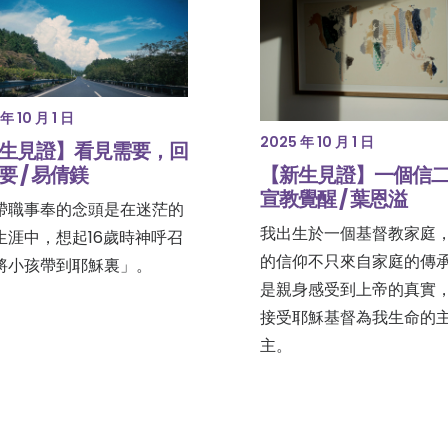
年 10 月 1 日
2025 年 10 月 1 日
生見證】看見需要，回
【新生見證】一個信
要 / 易倩鎂
宣教覺醒 / 葉恩溢
帶職事奉的念頭是在迷茫的
我出生於一個基督教家庭
生涯中，想起16歲時神呼召
的信仰不只來自家庭的傳
將小孩帶到耶穌裏」。
是親身感受到上帝的真實
接受耶穌基督為我生命的
主。