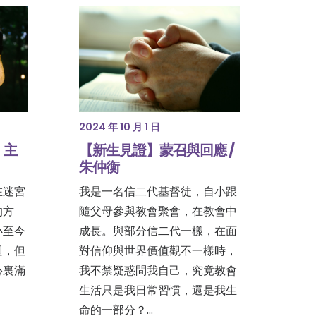
2024 年 10 月 1 日
【新生見證】蒙召與回應 /
 主
朱仲衡
我是一名信二代基督徒，自小跟
在迷宮
隨父母參與教會聚會，在教會中
的方
成長。與部分信二代一樣，在面
小至今
對信仰與世界價值觀不一樣時，
迴，但
我不禁疑惑問我自己，究竟教會
心裏滿
生活只是我日常習慣，還是我生
命的一部分？…