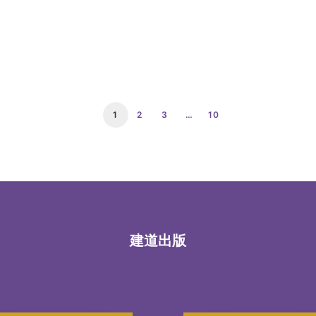
1
2
3
…
10
建道出版