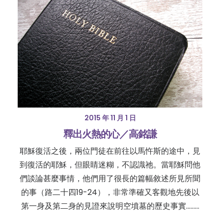
2015 年 11 月 1 日
釋出火熱的心／高銘謙
耶穌復活之後，兩位門徒在前往以馬忤斯的途中，見
到復活的耶穌，但眼睛迷糊，不認識祂。當耶穌問他
們談論甚麼事情，他們用了很長的篇幅敘述所見所聞
的事（路二十四19-24），非常準確又客觀地先後以
第一身及第二身的見證來說明空墳墓的歷史事實......…