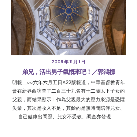
2006 年 11 月 1 日
弟兄，活出男子氣概來吧！／郭鴻標
明報二○○六年六月五日A22版報道，中華基督教青年
會在新界西訪問了二百三十九名有十二歲以下子女的
父親，而結果顯示：作為父親最大的壓力來源是恐懼
失業，其次是收入不足，其餘的是無時間陪伴兒女、
自己健康出問題、兒女不受教。調查亦發現......…