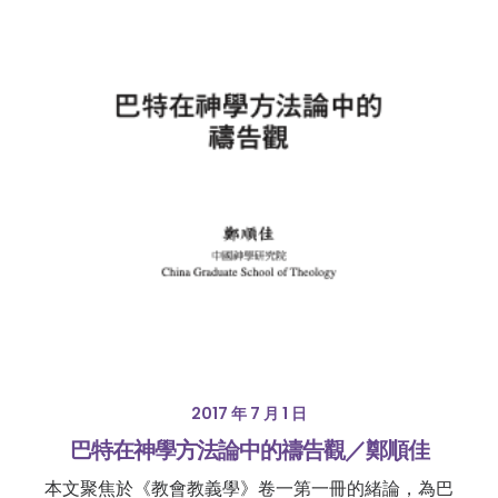
2017 年 7 月 1 日
巴特在神學方法論中的禱告觀／鄭順佳
本文聚焦於《教會教義學》卷一第一冊的緒論，為巴