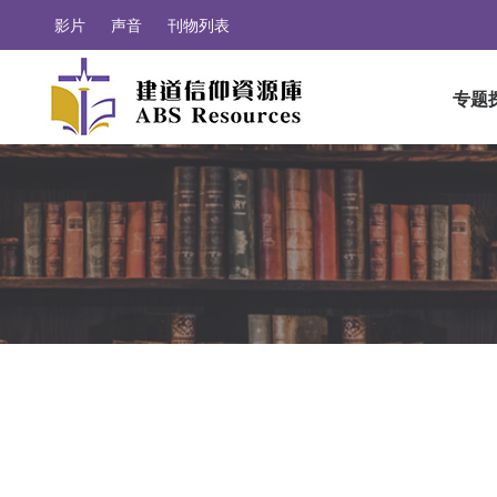
影片
声音
刊物列表
专题