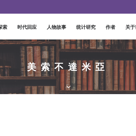
探索
时代回应
人物故事
统计研究
作者
关于
美索不達米亞