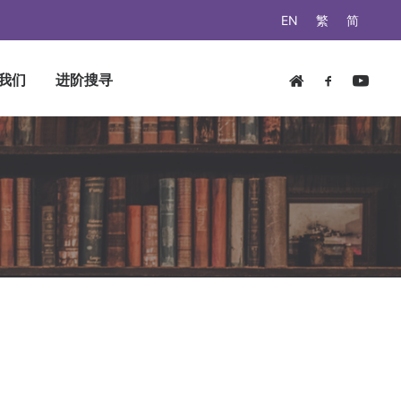
EN
繁
简
我们
进阶搜寻