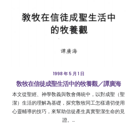
1998 年 5 月 1 日
敎牧在信徒成聖生活中的牧養觀／譚廣海
本文從聖經、神學敎義與敎會傳統中，以對成聖（聖
潔）生活的理解為基礎，探究敎牧同工怎樣適切使用
心靈輔導的技巧，來幫助信徒產生真實聖潔生命的見
證。…