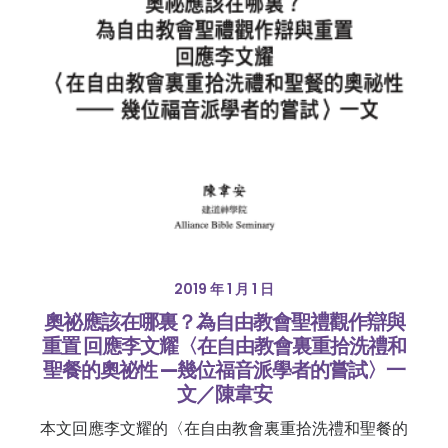
2019 年 1 月 1 日
奧祕應該在哪裏？為自由教會聖禮觀作辯與
重置 回應李文耀〈在自由教會裏重拾洗禮和
聖餐的奧祕性 —幾位福音派學者的嘗試〉一
文／陳韋安
本文回應李文耀的〈在自由教會裏重拾洗禮和聖餐的