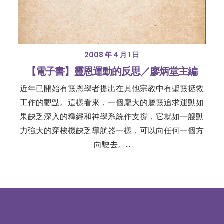
2008 年 4 月 1 日
【電子書】靈恩運動的反思／廖炳堂主編
近年已開始有靈恩學者提出在其他宗教中有聖靈拯救
工作的觀點。這樣看來，一個龐大的屬靈追求運動如
果缺乏深入的釋經和神學系統作支撐，它就如一艘動
力強大的穿梭機缺乏導航器一樣，可以向任何一個方
向駛去。…