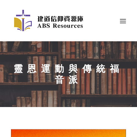
靈恩運動與傳統福
音派