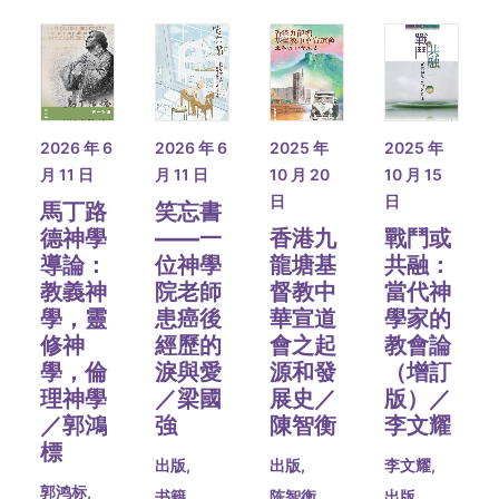
2025 年
2026 年 6
2026 年 6
2025 年
10 月 15
月 11 日
月 11 日
10 月 20
日
日
馬丁路
笑忘書
戰鬥或
德神學
——一
香港九
共融：
導論：
位神學
龍塘基
當代神
教義神
院老師
督教中
學家的
學，靈
患癌後
華宣道
教會論
修神
經歷的
會之起
（增訂
學，倫
淚與愛
源和發
版）／
理神學
／梁國
展史／
李文耀
／郭鴻
強
陳智衡
標
李文耀
,
出版
,
出版
,
郭鸿标
,
出版
,
书籍
,
陈智衡
,