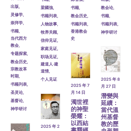
出版
,
教会论
,
梁國強
,
书籍
,
灵修学
,
书籍
,
书籍列表
,
教会历史
,
崇拜学
,
书籍列表
,
人物故事
,
书籍列表
,
书籍
,
香港教会
神学研讨
牧养关顾
,
当代西方
史
信仰见证
,
教会
,
家庭见证
,
专题探索
,
职场见证
,
教会历史
,
建道人‧建
宗教改革
道情
,
时期
,
2025 年 8
个人见证
书籍列表
,
2025 年 7
月 27 日
圣灵论
,
月 14 日
潛變與
基督论
,
濁世裡
延續：
的神聖
神学研讨
當代溫
榮耀：
州基督
以西結
教的歷
2025 年 2
書釋經
史形塑