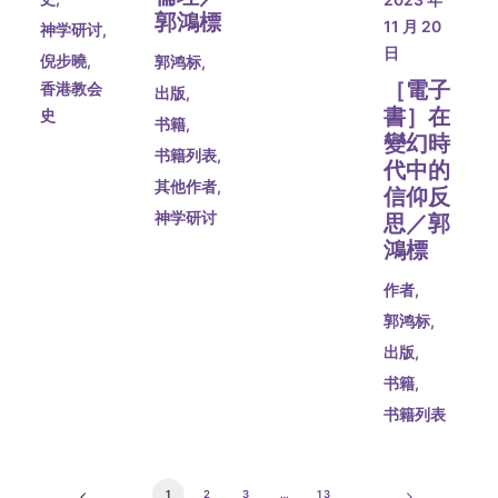
郭鴻標
11 月 20
神学研讨
,
日
倪步曉
,
郭鸿标
,
［電子
香港教会
出版
,
書］在
史
书籍
,
變幻時
书籍列表
,
代中的
其他作者
,
信仰反
神学研讨
思／郭
鴻標
作者
,
郭鸿标
,
出版
,
书籍
,
书籍列表
1
2
3
…
13