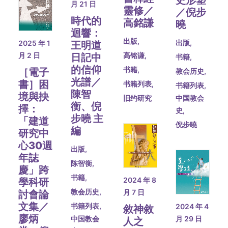
月 21 日
靈修／
／倪步
時代的
高銘謙
曉
迴響：
出版
,
出版
,
2025 年 1
王明道
月 2 日
高铭谦
,
日記中
书籍
,
的信仰
书籍
,
［電子
教会历史
,
光譜／
書］困
书籍列表
,
书籍列表
,
陳智
境與抉
中国教会
旧约研究
衡、倪
擇：
史
,
步曉 主
「建道
倪步曉
編
研究中
心30週
出版
,
年誌
陈智衡
,
慶」跨
书籍
,
2024 年 8
學科研
教会历史
,
月 7 日
討會論
文集／
书籍列表
,
2024 年 4
敘神敘
廖炳
中国教会
月 29 日
人之