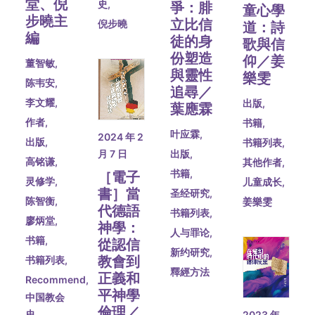
堂、倪
史
,
爭：腓
童心學
步曉主
立比信
倪步曉
道：詩
編
徒的身
歌與信
份塑造
仰／姜
董智敏
,
與靈性
樂雯
陈韦安
,
追尋／
李文耀
,
出版
,
葉應霖
作者
,
书籍
,
叶应霖
,
2024 年 2
出版
,
书籍列表
,
出版
,
月 7 日
高铭谦
,
其他作者
,
书籍
,
［電子
灵修学
,
儿童成长
,
書］當
圣经研究
,
陈智衡
,
姜樂雯
代德語
书籍列表
,
廖炳堂
,
神學：
人与罪论
,
书籍
,
從認信
新约研究
,
教會到
书籍列表
,
釋經方法
正義和
Recommend
,
平神學
中国教会
倫理／
史
,
2023 年