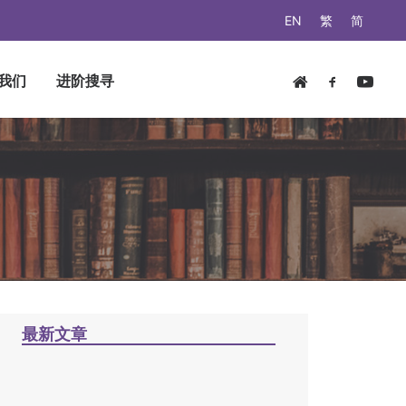
EN
繁
简
我们
进阶搜寻
最新文章