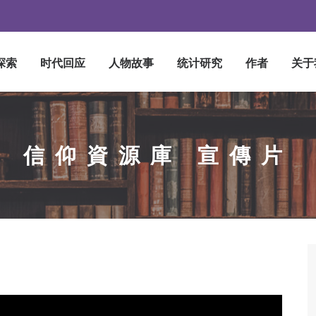
探索
时代回应
人物故事
统计研究
作者
关于
信仰資源庫 宣傳片