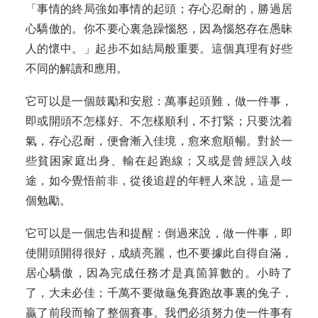
「事情的終局強如事情的起頭；存心忍耐的，勝過居
心驕傲的。你不要心裏急躁惱怒，因為惱怒存在愚昧
人的懷中。」起步不如結局般重要。這個真理有好些
不同的解讀和應用。
它可以是一個鼓勵和安慰：萬事起頭難，做一件事，
即或開頭不怎樣好、不怎樣順利，不打緊；只要沈着
氣，存心忍耐，便會漸入佳境，愈來愈順暢。對於一
些貧困家庭出身、輸在起跑線；又或是曾經誤入歧
途，如今覺悟前非，從後追趕的年輕人來說，這是一
個勉勵。
它可以是一個忠告和提醒：倒過來說，做一件事，即
使開頭開得很好，成績亮麗，也不要據此自得自滿，
居心驕傲，因為完成任務才是真箇算數的。小時了
了，大未必佳；千萬不要做龜兔賽跑故事裏的兔子，
贏了前段而輸了整個賽事。我們必須努力使一件事有