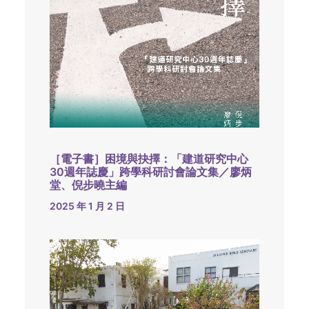
［電子書］困境與抉擇：「建道研究中心
30週年誌慶」跨學科研討會論文集／廖炳
堂、倪步曉主編
2025 年 1 月 2 日