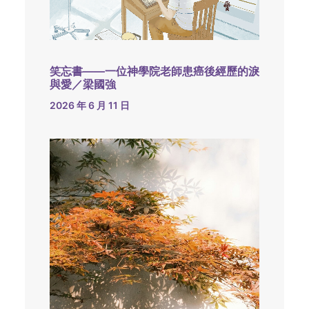
笑忘書——一位神學院老師患癌後經歷的淚
與愛／梁國強
2026 年 6 月 11 日