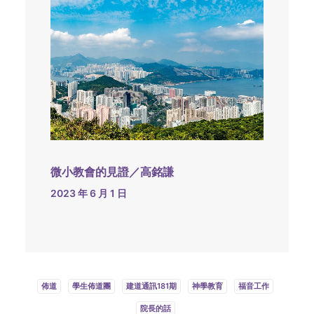
微小教會的見證／高銘謙
2023 年 6 月 1 日
佈道
學生佈道團
建道通訊181期
神學教育
福音工作
院長的話