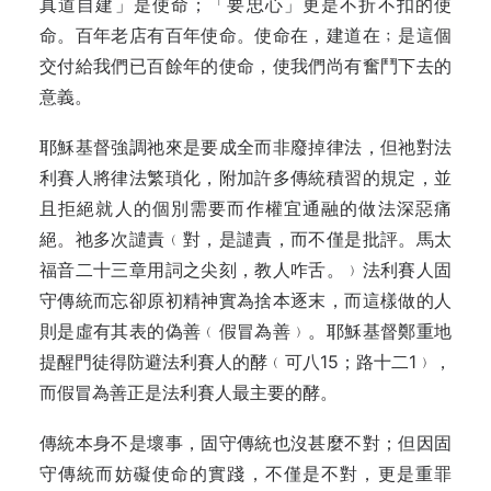
真道自建」是使命；「要忠心」更是不折不扣的使
命。百年老店有百年使命。使命在，建道在﹔是這個
交付給我們已百餘年的使命，使我們尚有奮鬥下去的
意義。
耶穌基督強調祂來是要成全而非廢掉律法，但祂對法
利賽人將律法繁瑣化，附加許多傳統積習的規定，並
且拒絕就人的個別需要而作權宜通融的做法深惡痛
絕。祂多次譴責﹙對，是譴責，而不僅是批評。馬太
福音二十三章用詞之尖刻，教人咋舌。﹚法利賽人固
守傳統而忘卻原初精神實為捨本逐末，而這樣做的人
則是虛有其表的偽善﹙假冒為善﹚。耶穌基督鄭重地
提醒門徒得防避法利賽人的酵﹙可八15；路十二1﹚，
而假冒為善正是法利賽人最主要的酵。
傳統本身不是壞事，固守傳統也沒甚麼不對；但因固
守傳統而妨礙使命的實踐，不僅是不對，更是重罪