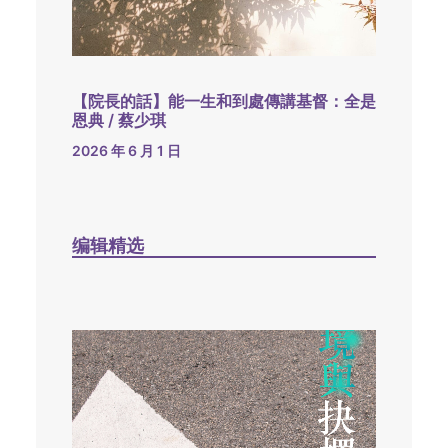
【院長的話】能一生和到處傳講基督：全是
恩典 / 蔡少琪
2026 年 6 月 1 日
编辑精选