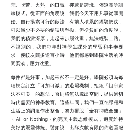
荒、吃苦、火熱」的口號，抑或是詩班、佈道團等訓
練模式。從正面的角度說，我們今天不用凡事從頭開
始、自行摸索可行的做法；有前人積累的經驗依仗，
可以減少不必要的錯誤與爭拗。但從負面的角度說，
我們的積澱深厚，走起來步履沈重，無法輕裝上路。
不說別的，我們每年對神學生課外的學習和事奉要
求，便較友院多逾百小時，他們都感到學院生活的時
間緊湊，壓力沈重。
每件都是好事，加起來卻不一定是好。學院必須為每
項規定訂立「可加可減」的退場機制，拒絕「祖宗家
法不可廢」的想法，否則將無法騰出空間，提供適切
時代需要的神學教育。這些年間，我們一直在課程和
生活上的調度作出整合，努力擺脫「全有抑或全無」
﹙All or Nothing﹚的完美主義思維模式，適度維持
美好的屬靈傳統。譬如說，出隊次數有限的佈道團服