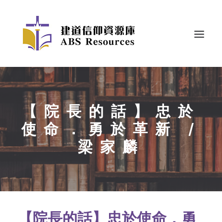
【院長的話】忠於
使命．勇於革新 /
梁家麟
【院長的話】忠於使命．勇