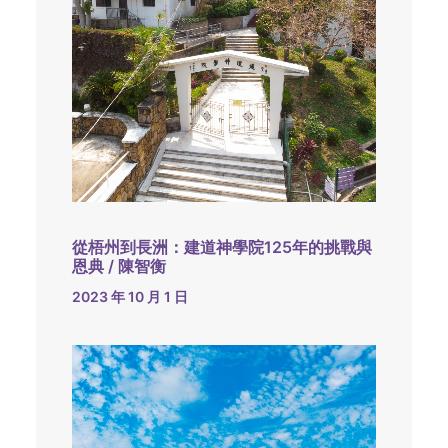
從梧州到長洲：建道神學院125年的挑戰與
恩典 / 陳智衡
2023 年 10 月 1 日