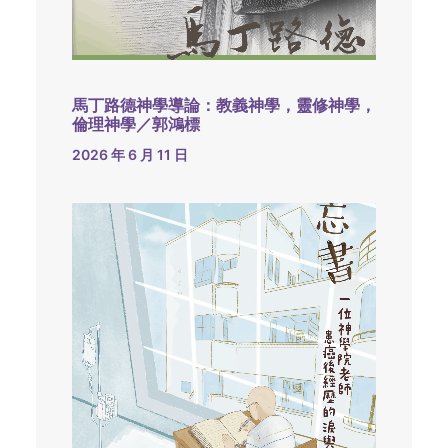
馬丁路德神學導論：教義神學，靈修神學，
倫理神學／郭鴻標
2026 年 6 月 11 日