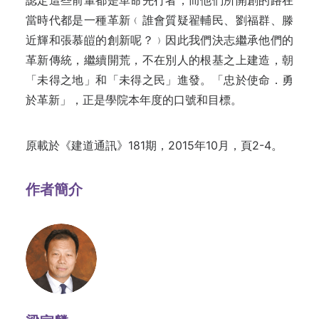
認定這些前輩都是革命先行者，而他們所開創的路在
當時代都是一種革新﹙誰會質疑翟輔民、劉福群、滕
近輝和張慕皚的創新呢？﹚因此我們決志繼承他們的
革新傳統，繼續開荒，不在別人的根基之上建造，朝
「未得之地」和「未得之民」進發。「忠於使命．勇
於革新」，正是學院本年度的口號和目標。
原載於《建道通訊》181期，2015年10月，頁2-4。
作者簡介