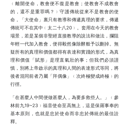
﹙離開使命，教會便不復是教會；使教會不成教會
的，還不是重罪嗎？﹚守護傳統從來不是教會的使
命，「大使命」裏只有教導和傳遞真理的要求，傳遞
傳統可不在其中﹙太二十八20﹚。套用在今天的教會
場景，若是某個非聖經直接教導的說法和做法，攔阻
年輕一代加入教會，便得毅然像除酵般予以刪掉。無
疑所有的真理和價值都得有表達和實踐的形式，為真
理和價值「賦形」是理直氣壯的事；但我們必須謹
慎，別將上帝啟示的真理和人間的表達形式等同，將
後者混同前者乃屬「拜偶像」﹙次終極變成終極﹚的
行徑。
「在甚麼人中間便做甚麼人，為要多救些人。」﹙參
林前九19~23﹚福音使命至高無上，這是保羅事奉的
基本原則，也就是忠於使命而非忠於傳統的最佳詮
釋。