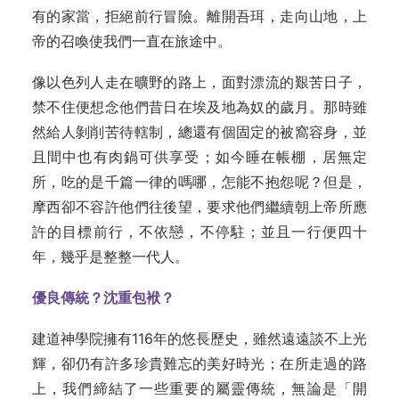
有的家當，拒絕前行冒險。離開吾珥，走向山地，上
帝的召喚使我們一直在旅途中。
像以色列人走在曠野的路上，面對漂流的艱苦日子，
禁不住便想念他們昔日在埃及地為奴的歲月。那時雖
然給人剝削苦待轄制，總還有個固定的被窩容身，並
且間中也有肉鍋可供享受；如今睡在帳棚，居無定
所，吃的是千篇一律的嗎哪，怎能不抱怨呢？但是，
摩西卻不容許他們往後望，要求他們繼續朝上帝所應
許的目標前行，不依戀，不停駐；並且一行便四十
年，幾乎是整整一代人。
優良傳統？沈重包袱？
建道神學院擁有116年的悠長歷史，雖然遠遠談不上光
輝，卻仍有許多珍貴難忘的美好時光；在所走過的路
上，我們締結了一些重要的屬靈傳統，無論是「開