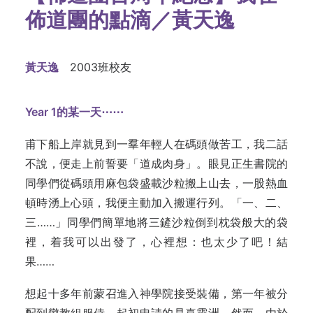
佈道團的點滴／黃天逸
黃天逸
2003班校友
Year 1的某一天⋯⋯
甫下船上岸就見到一羣年輕人在碼頭做苦工，我二話
不說，便走上前誓要「道成肉身」。眼見正生書院的
同學們從碼頭用麻包袋盛載沙粒搬上山去，一股熱血
頓時湧上心頭，我便主動加入搬運行列。「一、二、
三……」同學們簡單地將三鏟沙粒倒到枕袋般大的袋
裡，着我可以出發了，心裡想：也太少了吧！結
果……
想起十多年前蒙召進入神學院接受裝備，第一年被分