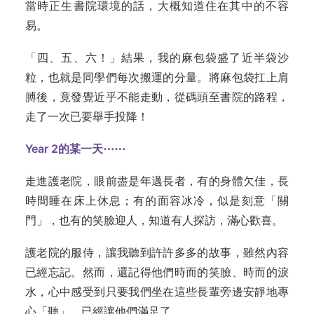
當時正生書院環境的話，大概知道住在其中的不容
易。
「四、五、六！」結果，我的麻包袋盛了近半袋沙
粒，也就是同學們每次搬運的分量。將麻包袋扛上肩
膊後，竟發覺近乎不能走動，從碼頭至書院的路程，
走了一次已要舉手投降！
Year 2的某一天⋯⋯
走進護老院，眼前盡是年邁長者，有的身體欠佳，長
時間睡在床上休息；有的面容冰冷，似是刻意「關
門」，也有的笑臉迎人，知道有人探訪，滿心歡喜。
護老院的服侍，讓我聽到許許多多的故事，雖然內容
已經忘記。然而，還記得他們時而的笑臉、時而的淚
水，心中感受到只要我們坐在這些長輩旁邊安靜地專
心「聽」，已經讓他們滿足了。