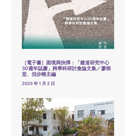
［電子書］困境與抉擇：「建道研究中心
30週年誌慶」跨學科研討會論文集／廖炳
堂、倪步曉主編
2025 年 1 月 2 日