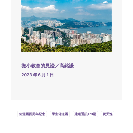
微小教會的見證／高銘謙
2023 年 6 月 1 日
佈道團百周年紀念
學生佈道團
建道通訊179期
黃天逸