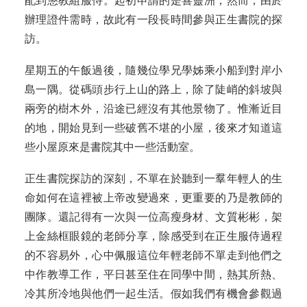
配到懲教組服侍。起初申請的是喜靈洲，然而，由於
辦理證件需時，故此有一段長時間參與正生書院的探
訪。
星期五的午飯過後，隨幾位學兄學姊乘小船到對岸小
島一隅。從碼頭步行上山的路上，除了陡峭的斜坡與
兩旁的樹木外，沿途已經沒有其他景物了。惟漸近目
的地，開始見到一些破舊不堪的小屋，後來才知道這
些小屋原來是書院其中一些活動室。
正生書院探訪的深刻，不單在於聽到一羣年輕人的生
命如何在這裡被上帝改變過來，更重要的乃是教師的
團隊。還記得有一次與一位高瘦身材、文質彬彬，架
上金絲框眼鏡的老師分享，除感受到在正生服侍過程
的不容易外，心中佩服這位年輕老師不單走到他們之
中作教導工作，平日甚至住在同學中間，熱其所熱、
冷其所冷地與他們一起生活。假如我們有機會參觀過