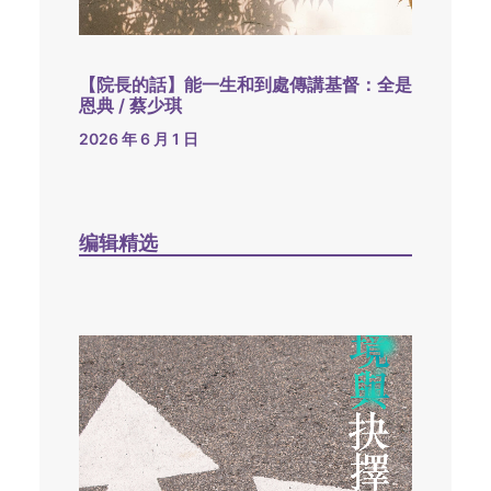
【院長的話】能一生和到處傳講基督：全是
恩典 / 蔡少琪
2026 年 6 月 1 日
编辑精选