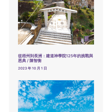
從梧州到長洲：建道神學院125年的挑戰與
恩典 / 陳智衡
2023 年 10 月 1 日