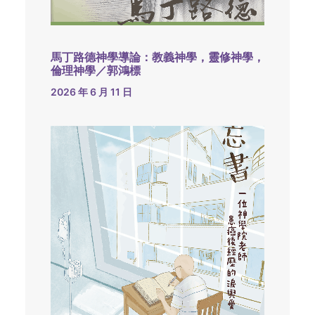
馬丁路德神學導論：教義神學，靈修神學，
倫理神學／郭鴻標
2026 年 6 月 11 日