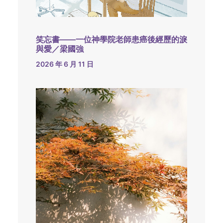
笑忘書——一位神學院老師患癌後經歷的淚
與愛／梁國強
2026 年 6 月 11 日