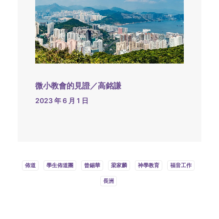
微小教會的見證／高銘謙
2023 年 6 月 1 日
佈道
學生佈道團
曾錫華
梁家麟
神學教育
福音工作
長洲