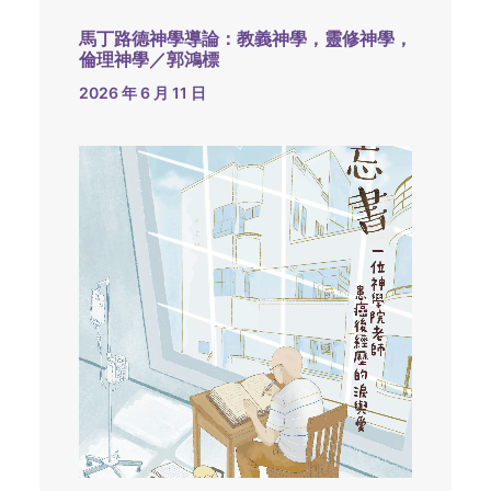
馬丁路德神學導論：教義神學，靈修神學，
倫理神學／郭鴻標
2026 年 6 月 11 日