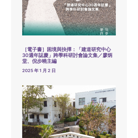
［電子書］困境與抉擇：「建道研究中心
30週年誌慶」跨學科研討會論文集／廖炳
堂、倪步曉主編
2025 年 1 月 2 日