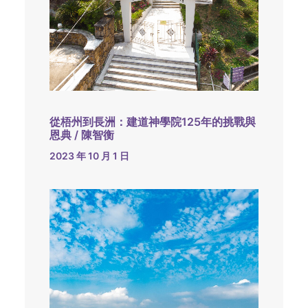
從梧州到長洲：建道神學院125年的挑戰與
恩典 / 陳智衡
2023 年 10 月 1 日