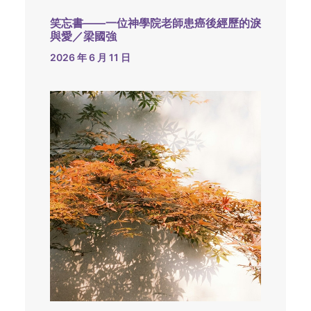
笑忘書——一位神學院老師患癌後經歷的淚
與愛／梁國強
2026 年 6 月 11 日