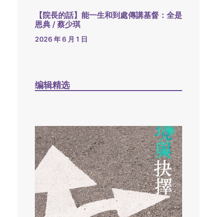
【院長的話】能一生和到處傳講基督：全是
恩典 / 蔡少琪
2026 年 6 月 1 日
编辑精选