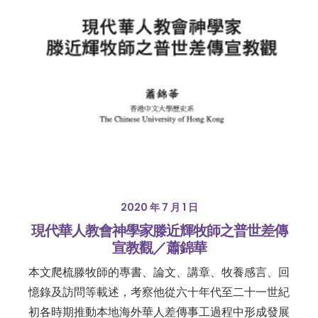
2020 年 7 月 1 日
現代華人教會神學家滕近輝牧師之普世差傳
宣教觀／蕭錦華
本文爬梳滕牧師的專書、論文、講章、牧養感言、回
憶錄及訪問等載述，考察他從六十年代至二十一世紀
初各時期推動本地海外華人差傳事工過程中形成發展