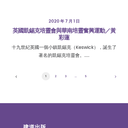
2020 年 7 月 1 日
英國凱錫克培靈會與華南培靈奮興運動／黃
彩蓮
十九世紀英國一個小鎮凱錫克（Keswick），誕生了
著名的凱錫克培靈會。……
1
2
3
…
5
建道出版