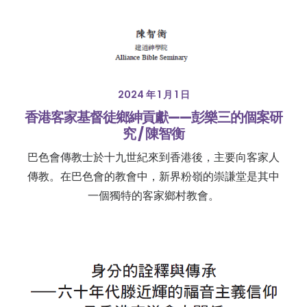
2024 年 1 月 1 日
香港客家基督徒鄉紳貢獻——彭樂三的個案研
究 / 陳智衡
巴色會傳教士於十九世紀來到香港後，主要向客家人
傳教。在巴色會的教會中，新界粉嶺的崇謙堂是其中
一個獨特的客家鄉村教會。