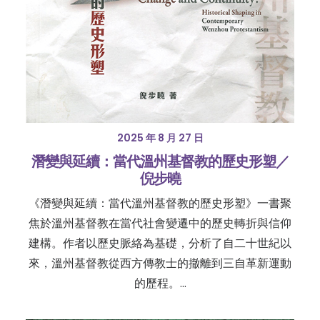
2025 年 8 月 27 日
潛變與延續：當代溫州基督教的歷史形塑／
倪步曉
《潛變與延續：當代溫州基督教的歷史形塑》一書聚
焦於溫州基督教在當代社會變遷中的歷史轉折與信仰
建構。作者以歷史脈絡為基礎，分析了自二十世紀以
來，溫州基督教從西方傳教士的撤離到三自革新運動
的歷程。…