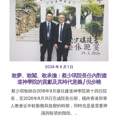
2026 年 6 月 1 日
敢夢、敢闖、敢承擔：蔡少琪院長任內對建
道神學院的貢獻及其時代意義 / 倪步曉
蔡少琪牧師自2018年9月接任建道神學院第十四任院
長，至2026年8月31日完成院長任期，橫跨香港與華
人教會近年較艱難與急變的時期，同時也是最需要辨
識與盼望的階段。…