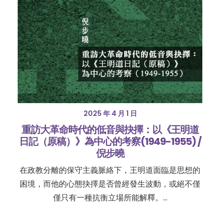
2025 年 4 月 1 日
重訪大革命時代的低音與抉擇：以《王明道
日記（原稿）》為中心的考察(1949-1955) /
倪步曉
在政教分離的保守主義脈絡下，王明道面臨是思想的
困境，而他的心態抉擇是否曾經發生波動，或絕不僅
僅只有一種抗衡立場所能解釋。…