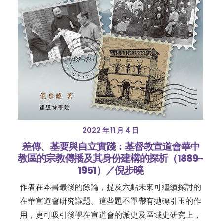
2022 年 11 月 4 日
差傳、基要與自立實踐：基督教宣道會華中
教區的宗教傳播及其身份建構的探析（1889-
1951）／倪步曉
作者在本書最後的餘論，提及六點未來可繼續探討的
在華宣道會研究議題。這些題不單帶有拋磚引玉的作
用，更可吸引後學在宣道會的派史及區域史研究上，