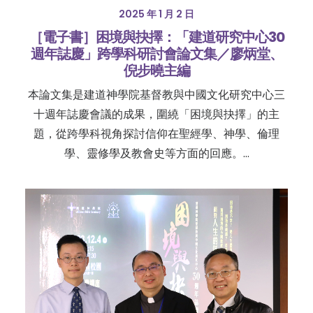
2025 年 1 月 2 日
［電子書］困境與抉擇：「建道研究中心30
週年誌慶」跨學科研討會論文集／廖炳堂、
倪步曉主編
本論文集是建道神學院基督教與中國文化研究中心三
十週年誌慶會議的成果，圍繞「困境與抉擇」的主
題，從跨學科視角探討信仰在聖經學、神學、倫理
學、靈修學及教會史等方面的回應。…