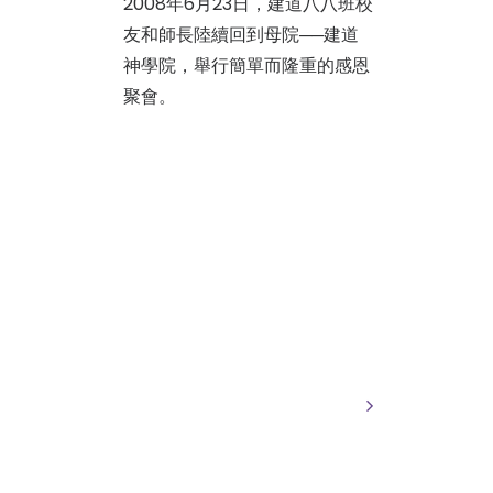
2008年6月23日，建道八八班校
友和師長陸續回到母院──建道
神學院，舉行簡單而隆重的感恩
聚會。