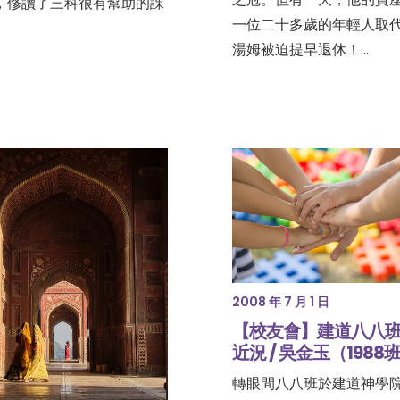
，修讀了三科很有幫助的課
一位二十多歲的年輕人取
湯姆被迫提早退休！…
2008 年 7 月 1 日
【校友會】建道八八
近況 / 吳金玉（1988
轉眼間八八班於建道神學