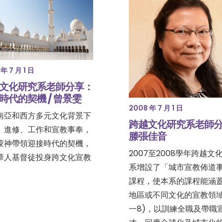
年 7 月 1 日
文化研究系老師分享：
時代的契機 / 曾景雯
2008 年 7 月 1 日
南亞和西方多元文化背景下
跨越文化研究系老師分享
、進修、工作和宣教事奉，
滕張佳音
蒙神帶領迎接時代的契機，
2007至2008學年跨越文
華人基督徒投身跨文化宣教
系增設了「城市宣教佈道
。
課程，使本系的課程能涵
地區或不同文化的宣教領域
一8)，以訓練全職及帶職