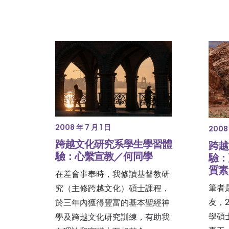
2008 年 7 月 1 日
2008 
跨越文化研究系學生學習體
跨越
驗：心繫宣教／何同學
驗：
質素
在差會事奉時，我修讀基督教研
筆者
究（主修跨越文化）碩士課程，
友，2
於三年內獲得豐富的基本聖經神
學碩
學及跨越文化研究訓練，有助我