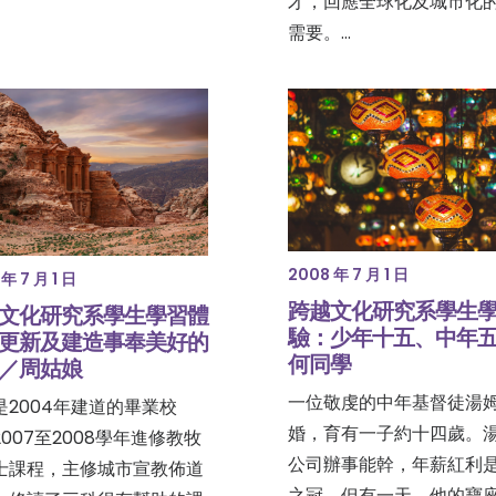
才，回應全球化及城市化
需要。…
2008 年 7 月 1 日
年 7 月 1 日
跨越文化研究系學生
文化研究系學生學習體
驗：少年十五、中年
更新及建造事奉美好的
何同學
／周姑娘
一位敬虔的中年基督徒湯
是2004年建道的畢業校
婚，育有一子約十四歲。
007至2008學年進修教牧
公司辦事能幹，年薪紅利
士課程，主修城市宣教佈道
之冠。但有一天，他的寶