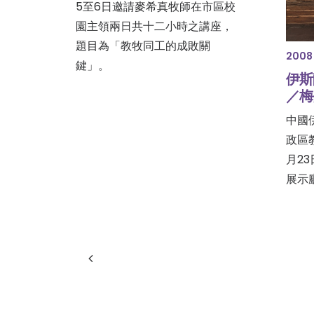
5至6日邀請麥希真牧師在市區校
園主領兩日共十二小時之講座，
題目為「教牧同工的成敗關
2008 
鍵」。
伊斯
／梅
中國
政區
月2
展示