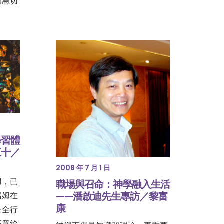
的急切
學習體
五十／
2008 年 7 月 1 日
姆，已
職場與召命：神學融入生活
——潘啟迪先生專訪／黎富
湯姆在
康
是全行
座竟給