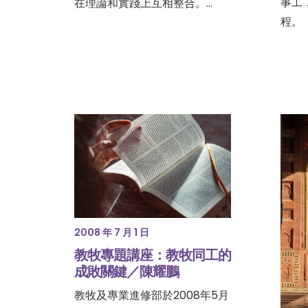
事工
在理論和實踐上互相整合。…
程。
2008 年 7 月 1 日
教牧專題講座：教牧同工的
成敗關鍵／陳耀鵬
教牧及專業進修部於2008年5月