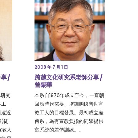
2008 年 7 月 1 日
 /
跨越文化研究系老師分享 /
曾錫華
化研究
本系自1976年成立至今，一直朝
事工」
回應時代需要、培訓胸懷普世宣
蓋遠近
教工人的目標發展。最初成立差
(徒
傳系，為有宣教負擔的同學提供
宣教人
富系統的差傳訓練。…