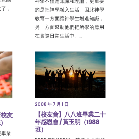
神學不僅是知識和理論，更重要
代了，
的是把神學融入生活。因此神學
教育一方面讓神學生增進知識，
另一方面幫助他們把所學的應用
在實際日常生活中。…
2008 年 7 月 1 日
【校友會】八八班畢業二十
班校友
年感恩會 / 黃玉明（1988
班）
班）
院畢業