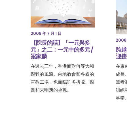
2008 年 7 月 1 日
2008 
【院長的話】「一元與多
跨越
元」之二：一元中的多元 /
迎接
梁家麟
在東
在過去三年，香港面對何等大和
成長
艱難的風浪。內地教會和各處的
筆者
宣教工場，也面臨許多折騰、艱
訓練
難和未明朗的挑戰。
事奉