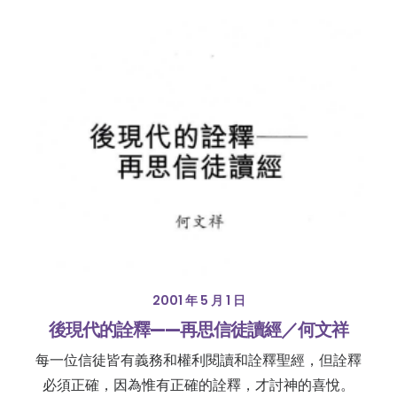
2001 年 5 月 1 日
後現代的詮釋——再思信徒讀經／何文祥
每一位信徒皆有義務和權利閱讀和詮釋聖經，但詮釋
必須正確，因為惟有正確的詮釋，才討神的喜悅。