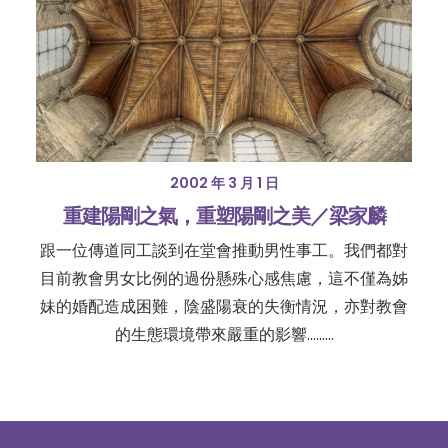
2002 年 3 月 1 日
重建陽剛之氣，重塑陽剛之美／梁家麟
跟一位傳道同工談到在堂會推動男性事工。我們都對
目前教會男女比例的過份懸殊心感焦慮，這不僅為姊
妹的婚配造成困難，陰盛陽衰的失衡情況，亦對教會
的生態環境帶來嚴重的影響......…