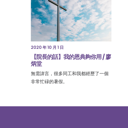
2020 年 10 月 1 日
【院長的話】我的恩典夠你用 / 廖
炳堂
無需諱言，很多同工和我都經歷了一個
非常忙碌的暑假。