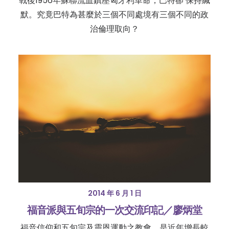
戰後1956年蘇聯流血鎮壓匈牙利革命，巴特卻 保持緘
默。究竟巴特為甚麼於三個不同處境有三個不同的政
治倫理取向？
2014 年 6 月 1 日
福音派與五旬宗的一次交流印記／廖炳堂
福音信仰和五旬宗及靈恩運動之教會，是近年增長較