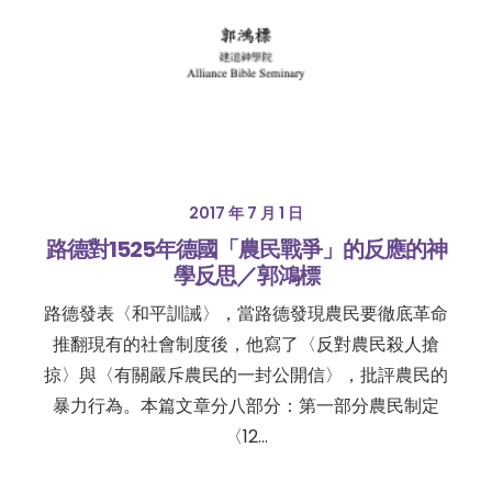
2017 年 7 月 1 日
路德對1525年德國「農民戰爭」的反應的神
學反思／郭鴻標
路德發表〈和平訓誡〉，當路德發現農民要徹底革命
推翻現有的社會制度後，他寫了〈反對農民殺人搶
掠〉與〈有關嚴斥農民的一封公開信〉，批評農民的
暴力行為。本篇文章分八部分：第一部分農民制定
〈12…