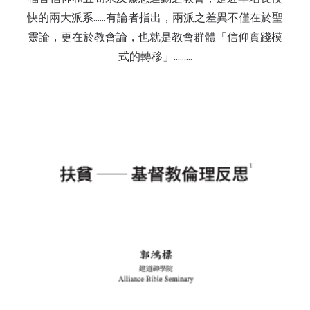
快的兩大派系......有論者指出，兩派之差異不僅在於聖
靈論，更在於教會論，也就是教會群體「信仰實踐模
式的轉移」......…