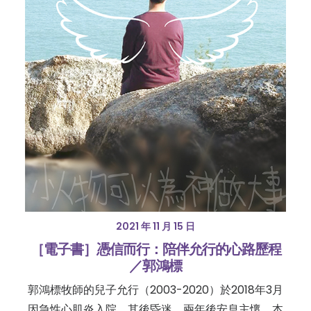
2021 年 11 月 15 日
［電子書］憑信而行：陪伴允行的心路歷程
／郭鴻標
郭鴻標牧師的兒子允行（2003-2020）於2018年3月
因急性心肌炎入院，其後昏迷，兩年後安息主懷。本