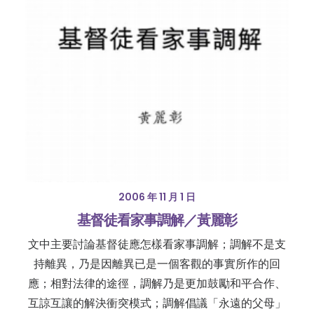
2006 年 11 月 1 日
基督徒看家事調解／黃麗彰
文中主要討論基督徒應怎樣看家事調解；調解不是支
持離異，乃是因離異已是一個客觀的事實所作的回
應；相對法律的途徑，調解乃是更加鼓勵和平合作、
互諒互讓的解決衝突模式；調解倡議「永遠的父母」