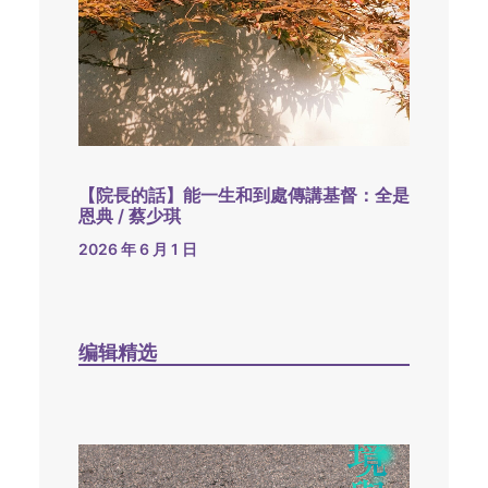
【院長的話】能一生和到處傳講基督：全是
恩典 / 蔡少琪
2026 年 6 月 1 日
编辑精选