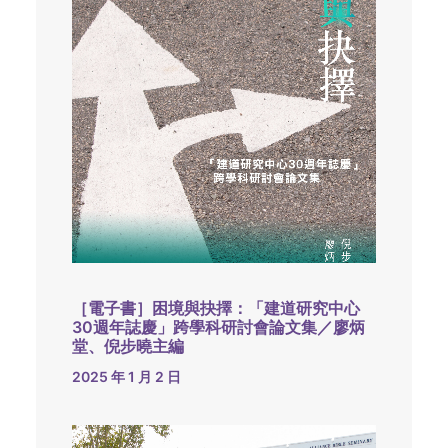
［電子書］困境與抉擇：「建道研究中心
30週年誌慶」跨學科研討會論文集／廖炳
堂、倪步曉主編
2025 年 1 月 2 日