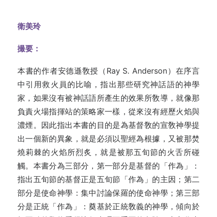
衛美玲
撮要：
本書的作者安德遜敎授（Ray S. Anderson）在序言
中引用救火員的比喻，指出那些研究神話語的神學
家，如果沒有被神話語所產生的效果所敎導，就像那
負責火場指揮站的策略家一樣，從來沒有經歷火焰與
濃煙。因此指出本書的目的是為基督敎的宣敎神學提
出一個新的異象，就是必須以聖經為根據，又被那焚
燒莉棘的火焰所烈炙，就是被那五旬節的火舌所碰
觸。本書分為三部分，第一部分是基督的「作為」：
指出五旬節的基督正是五旬節「作為」的主
因；
第二
部分是使命神學：集中討論保羅的使命神學；第三部
分是正統「作為」：奠基於正統敎義的神學，傾向於