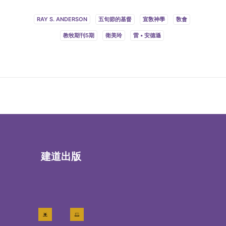
RAY S. ANDERSON
五旬節的基督
宣敎神學
敎會
教牧期刊5期
衛美玲
雷 • 安德遜
建道出版