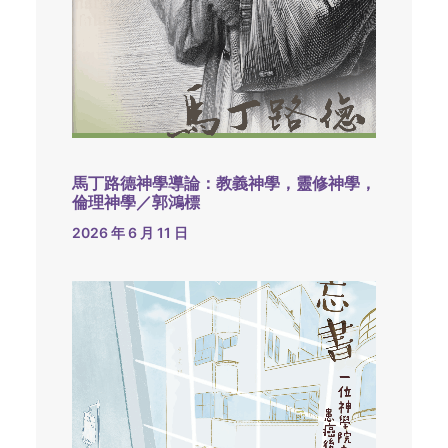
馬丁路德神學導論：教義神學，靈修神學，
倫理神學／郭鴻標
2026 年 6 月 11 日