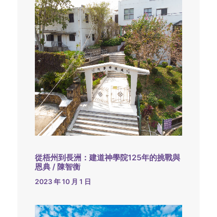
從梧州到長洲：建道神學院125年的挑戰與
恩典 / 陳智衡
2023 年 10 月 1 日