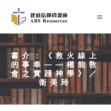
書介：《救火線上
的事奉——權能敎
會之實踐神學》／
衛美玲