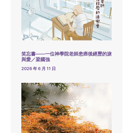
笑忘書——一位神學院老師患癌後經歷的淚
與愛／梁國強
2026 年 6 月 11 日