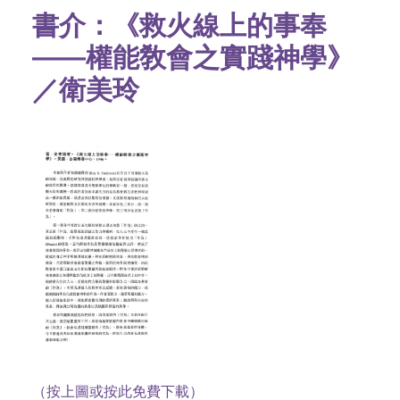
書介：《救火線上的事奉
——權能敎會之實踐神學》
／衛美玲
（按上圖或按此免費下載）