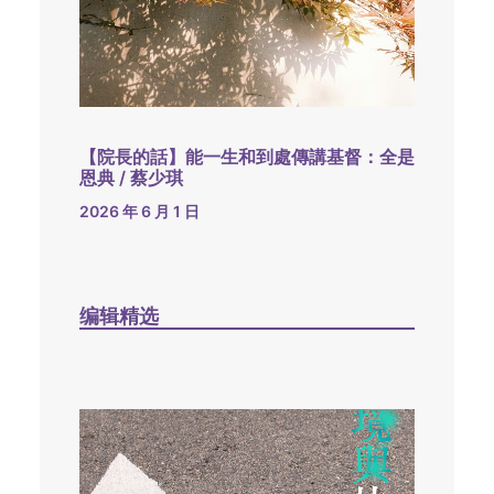
【院長的話】能一生和到處傳講基督：全是
恩典 / 蔡少琪
2026 年 6 月 1 日
编辑精选