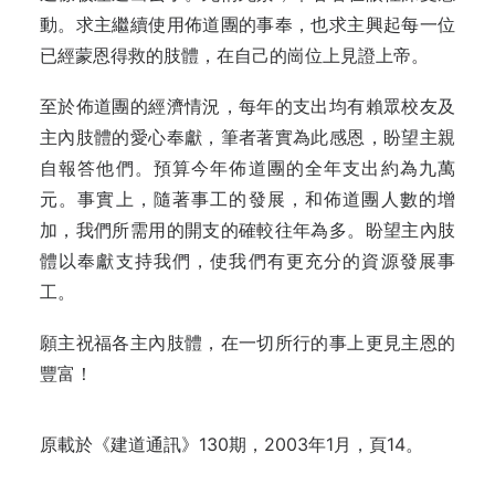
動。求主繼續使用佈道團的事奉，也求主興起每一位
已經蒙恩得救的肢體，在自己的崗位上見證上帝。
至於佈道團的經濟情況，每年的支出均有賴眾校友及
主內肢體的愛心奉獻，筆者著實為此感恩，盼望主親
自報答他們。預算今年佈道團的全年支出約為九萬
元。事實上，隨著事工的發展，和佈道團人數的增
加，我們所需用的開支的確較往年為多。盼望主內肢
體以奉獻支持我們，使我們有更充分的資源發展事
工。
願主祝福各主內肢體，在一切所行的事上更見主恩的
豐富！
原載於
《建道通訊》130期，2003年1月，頁14。