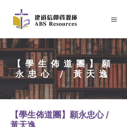
【學生佈道團】願
永忠心 / 黃天逸
【學生佈道團】願永忠心 /
黃天逸