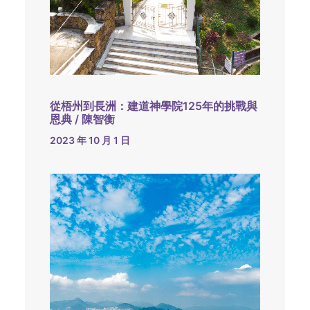
從梧州到長洲：建道神學院125年的挑戰與
恩典 / 陳智衡
2023 年 10 月 1 日