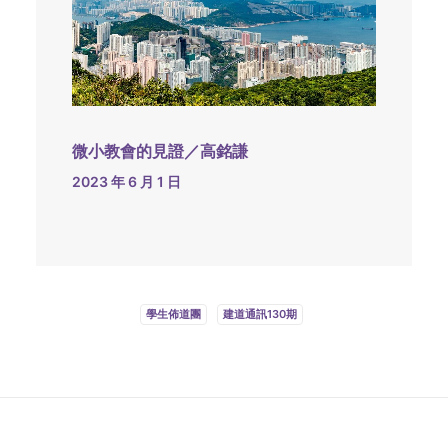
微小教會的見證／高銘謙
2023 年 6 月 1 日
學生佈道團
建道通訊130期