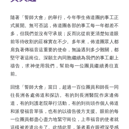
隨著「誓師大會」的舉行，今年學生佈道團的事工正
式展開。無可否認，佈道團各部的事工每一年都差不
多，但我們並沒有守承規；反而比從前更清楚知道眼
前等待收割的莊稼實在不少。多年來，佈道團眾人都
肩負著傳福音這重要的使命，無論遇到多少難關，都
堅守著這崗位。深願主內同胞繼續為我們的事工獻上
禱告，求神使用我們，幫助每一位團員繼續勇往直
前。
回憶「誓師大會」當日，超過一百位團員和師長一同
往長洲各處佈道和探訪。有的到長洲醫院作床邊佈
道，有的到護老院舉行活動，有的到街頭作個人佈道
和派發福音單張，也有的以禱告後方支援。眼前的每
一位團員都盡心盡力地緊守崗位，上帝福音的使者就
這樣被差遣出去了。此情此景，筆者看在眼裡深受感