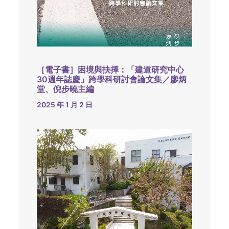
［電子書］困境與抉擇：「建道研究中心
30週年誌慶」跨學科研討會論文集／廖炳
堂、倪步曉主編
2025 年 1 月 2 日