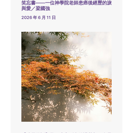
笑忘書——一位神學院老師患癌後經歷的淚
與愛／梁國強
2026 年 6 月 11 日