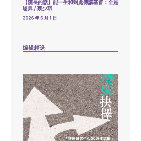
【院長的話】能一生和到處傳講基督：全是
恩典 / 蔡少琪
2026 年 6 月 1 日
编辑精选