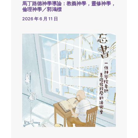
馬丁路德神學導論：教義神學，靈修神學，
倫理神學／郭鴻標
2026 年 6 月 11 日