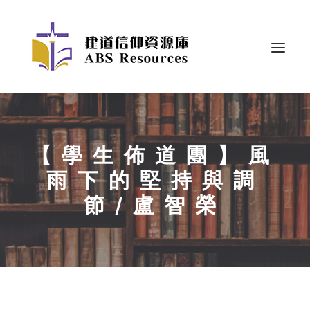
【學生佈道團】風
雨下的堅持與調
節/盧智榮