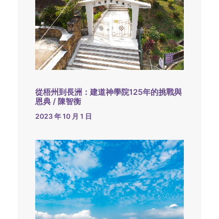
從梧州到長洲：建道神學院125年的挑戰與
恩典 / 陳智衡
2023 年 10 月 1 日