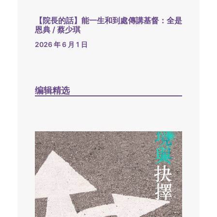
【院長的話】能一生和到處傳講基督：全是
恩典 / 蔡少琪
2026 年 6 月 1 日
编辑精选