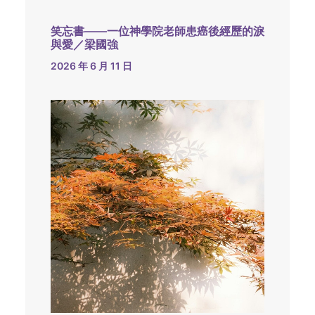
笑忘書——一位神學院老師患癌後經歷的淚
與愛／梁國強
2026 年 6 月 11 日