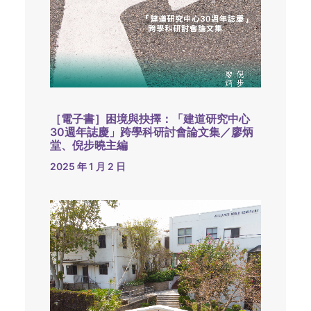
［電子書］困境與抉擇：「建道研究中心
30週年誌慶」跨學科研討會論文集／廖炳
堂、倪步曉主編
2025 年 1 月 2 日