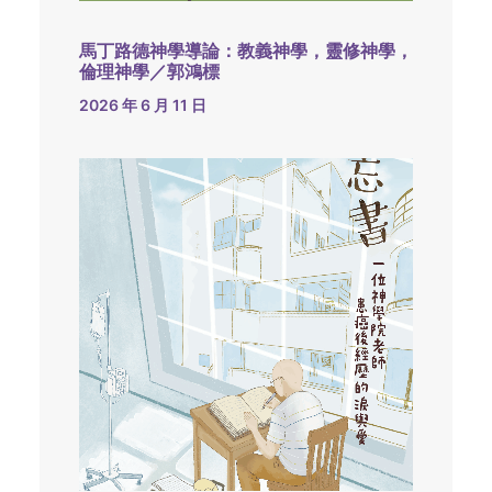
馬丁路德神學導論：教義神學，靈修神學，
倫理神學／郭鴻標
2026 年 6 月 11 日