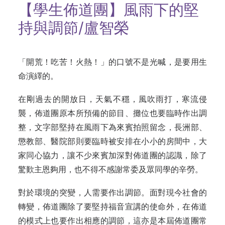
【學生佈道團】風雨下的堅
持與調節/盧智榮
「開荒！吃苦！火熱！」的口號不是光喊，是要用生
命演繹的。
在剛過去的開放日，天氣不穩，風吹雨打，寒流侵
襲，佈道團原本所預備的節目、攤位也要臨時作出調
整，文字部堅持在風雨下為來賓拍照留念，長洲部、
懲教部、醫院部則要臨時被安排在小小的房間中，大
家同心協力，讓不少來賓加深對佈道團的認識，除了
驚歎主恩夠用，也不得不感謝常委及眾同學的辛勞。
對於環境的突變，人需要作出調節。面對現今社會的
轉變，佈道團除了要堅持福音宣講的使命外，在佈道
的模式上也要作出相應的調節，這亦是本屆佈道團常