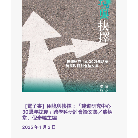
［電子書］困境與抉擇：「建道研究中心
30週年誌慶」跨學科研討會論文集／廖炳
堂、倪步曉主編
2025 年 1 月 2 日