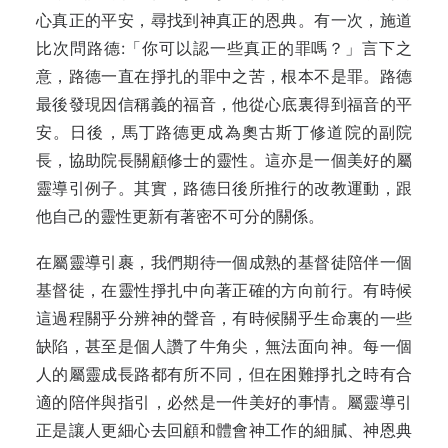
心真正的平安，尋找到神真正的恩典。有一次，施道
比次問路德:「你可以認一些真正的罪嗎？」言下之
意，路德一直在掙扎的罪中之苦，根本不是罪。路德
最後發現因信稱義的福音，他從心底裏得到福音的平
安。日後，馬丁路德更成為奧古斯丁修道院的副院
長，協助院長關顧修士的靈性。這亦是一個美好的屬
靈導引例子。其實，路德日後所推行的改教運動，跟
他自己的靈性更新有著密不可分的關係。
在屬靈導引裹，我們期待一個成熟的基督徒陪伴一個
基督徒，在靈性掙扎中向著正確的方向前行。有時候
這過程關乎分辨神的聲音，有時候關乎生命裏的一些
缺陷，甚至是個人讚了牛角尖，無法面向神。每一個
人的屬靈成長路都有所不同，但在困難掙扎之時有合
適的陪伴與指引，必然是一件美好的事情。屬靈導引
正是讓人更細心去回顧和體會神工作的細膩、神恩典