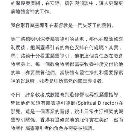
的深厚奧廣關，在安靜、禱告與傾談中，讓人更深更
廣地體會神的工作。
我會形容屬靈導引在基督教是一門失落了的藝術。
馬丁路德明明深受屬靈導引的益處，那他在廢除修院
制度後，把屬靈導引者的角色安排在何處呢？其實，
馬丁路德十分看重屬靈導引，他把這個責任放在教會
牧者身上。每一個教會牧者都需要牧養神所交付給他
的羊，亦要餵養他們。當肢體有靈性掙扎和需要探索
神的旨意時，牧者是理所當然的屬靈導引者。
今日，許多牧者成肢體會到退修營地尋找屬靈指導，
皆因他們知道有屬靈導引導師(Spiritual Director)在
那兒。這是一個專業的關係，跳出日常生活框架的屬
靈導引關係。香港有退修營地的服侍實在美好，然而
牧者作屬靈導引者的角色亦需要被強調。