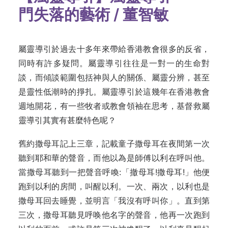
門失落的藝術 / 董智敏
屬靈導引於過去十多年來帶給香港教會很多的反省，
同時有許多疑問。屬靈導引往往是一對一的生命對
談，而傾談範圍包括神與人的關係、屬靈分辨，甚至
是靈性低潮時的掙扎。屬靈導引於這幾年在香港教會
週地開花，有一些牧者或教會領袖在思考，基督救屬
靈導引其實有甚麼特色呢？
舊約撒母耳記上三章，記載童子撒母耳在夜間第一次
聽到耶和華的聲音，而他以為是師傅以利在呼叫他。
當撒母耳聽到一把聲音呼喚:「撤母耳!撒母耳!」他便
跑到以利的房間，叫醒以利。一次、兩次，以利也是
撒母耳回去睡覺，並明言「我沒有呼叫你」。直到第
三次，撒母耳聽見呼唤他名字的聲音，他再一次跑到