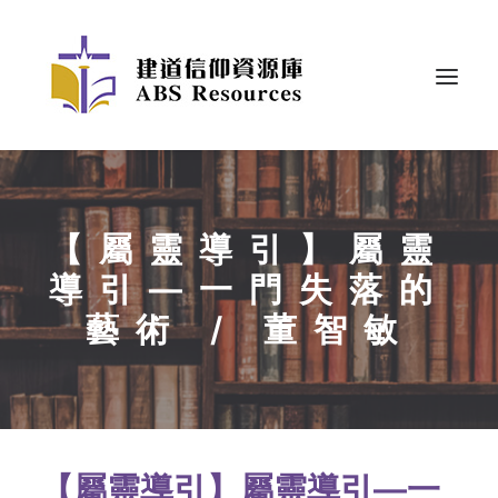
【屬靈導引】屬靈
導引—一門失落的
藝術 / 董智敏
【屬靈導引】屬靈導引—一