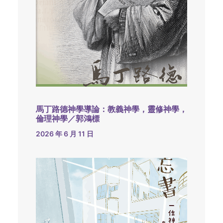
馬丁路德神學導論：教義神學，靈修神學，
倫理神學／郭鴻標
2026 年 6 月 11 日