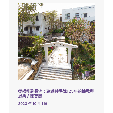
從梧州到長洲：建道神學院125年的挑戰與
恩典 / 陳智衡
2023 年 10 月 1 日