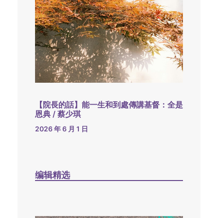
【院長的話】能一生和到處傳講基督：全是
恩典 / 蔡少琪
2026 年 6 月 1 日
编辑精选