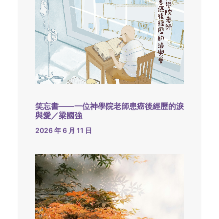
笑忘書——一位神學院老師患癌後經歷的淚
與愛／梁國強
2026 年 6 月 11 日