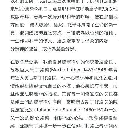
以利的面前，或許是第三次被喚醒了，以利真是醒起
來!他心裏突然明白，這是耶和華在呼喚童子呢!所以他
教撒母耳，若再一次聽到耶和華的呼喚，便在那個地
方回應:「僕人敬聽!」從此，撒母耳展開了生命的新一
頁，他開始跟神直接交流，日後成為以色列的領袖，
一生作耶和華的僕人。這是屬靈導引傾談的內容——
分辨神的聲音，或稱為屬靈分辨。
在教會歷史裏，我們看見屬靈導引的傳統源遠流長，
改教巨人馬丁路德(Martin Luther, 1483-1546)年青
時進入奧古斯丁修道院，他一心尋求神和救恩之道;可
惜他越祈禱越發現自己的不堪，他心裏沒有平安，而
且他無法脫離罪的指控。其實每一間修道院的院長都
是修士們的屬靈導引導師，當時奧古斯丁修道院的院
長施道比次(Johann von Staupitz, 1460-1524)一次
又一次的關心路德，解開他的心結，教導路德看聖
經，並讓馬丁路德一步一步在信仰掙扎路上尋求到內