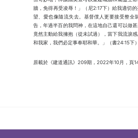
牆，免得再受凌辱！」（尼2:17下）給我適切
望、愛也像隨流失去。基督僕人更要接受整全
告，年過半百的我問神，在這地自己還可以做甚
竟然主動給我擁抱（從未試過），當下我流淚感
和我家，我們必定事奉耶和華。」（書24:15
原載於《建道通訊》209期，2022年10月，頁14