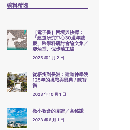
编辑精选
［電子書］困境與抉擇：
「建道研究中心30週年誌
慶」跨學科研討會論文集／
廖炳堂、倪步曉主編
2025 年 1 月 2 日
從梧州到長洲：建道神學院
125年的挑戰與恩典 / 陳智
衡
2023 年 10 月 1 日
微小教會的見證／高銘謙
2023 年 6 月 1 日