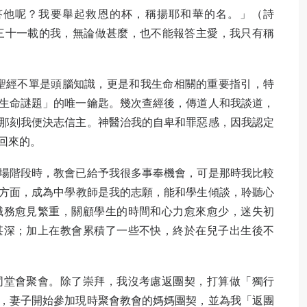
答他呢？我要舉起救恩的杯，稱揚耶和華的名。」（詩
於信主三十一載的我，無論做甚麼，也不能報答主愛，我只有稱
到聖經不單是頭腦知識，更是和我生命相關的重要指引，特
生命謎題」的唯一鑰匙。幾次查經後，傳道人和我談道，
那刻我便決志信主。神醫治我的自卑和罪惡感，因我認定
回來的。
場階段時，教會已給予我很多事奉機會，可是那時我比較
方面，成為中學教師是我的志願，能和學生傾談，聆聽心
職務愈見繁重，關顧學生的時間和心力愈來愈少，迷失初
甚深；加上在教會累積了一些不快，終於在兒子出生後不
同堂會聚會。除了崇拜，我沒考慮返團契，打算做「獨行
，妻子開始參加現時聚會教會的媽媽團契，並為我「返團