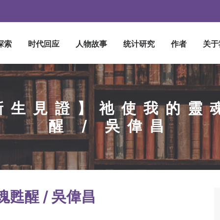
探索
时代回应
人物故事
统计研究
作者
关于
新生見證】祂使我的靈
醒 / 吳偉昌
甦醒 / 吳偉昌