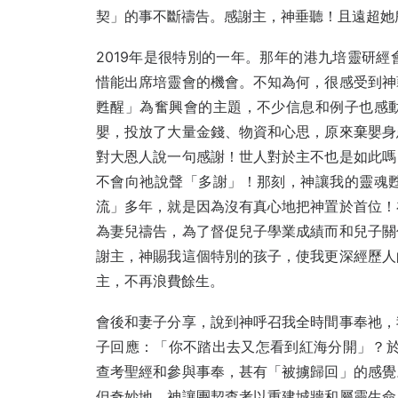
契」的事不斷禱告。感謝主，神垂聽！且遠超她
2019年是很特別的一年。那年的港九培靈研
惜能出席培靈會的機會。不知為何，很感受到神
甦醒」為奮興會的主題，不少信息和例子也感
嬰，投放了大量金錢、物資和心思，原來棄嬰身
對大恩人說一句感謝！世人對於主不也是如此嗎
不會向祂說聲「多謝」！那刻，神讓我的靈魂
流」多年，就是因為沒有真心地把神置於首位！
為妻兒禱告，為了督促兒子學業成績而和兒子關
謝主，神賜我這個特別的孩子，使我更深經歷人
主，不再浪費餘生。
會後和妻子分享，說到神呼召我全時間事奉祂，
子回應：「你不踏出去又怎看到紅海分開」？於是
查考聖經和參與事奉，甚有「被擄歸回」的感覺
但奇妙地，神讓團契查考以重建城牆和屬靈生命