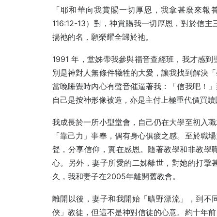
「耶和華向我賞賜一切厚恩，我拿甚麼來報
116:12-13）對，神賞賜我一切厚恩，對
揚祂的名，願榮耀全歸於祂。
1991 年，堂姊帶我參與福音查經班，我才感
別是神對人無條件犧牲的大愛，讓我找到解決「
當晚睡覺時內心有聲音催逼著我：「信我吧！」
自己是按神形像被造，亦是主付上極重代價買贖
我成長於一所小型堂會，自己仍在大學至初入職
「靠己力」事奉，偶有身心俱疲之感。
至於
職場
聲，分享信仰，實在感恩。隨著教學和非教學
心。另外，妻子所愛的二姊離世，對她的打擊
久，我和妻子在2005年離開舊教會。
離開以後，妻子和我開始「曠野漂流」，到不
俠」教徒，但這不是神對信徒的心意。約十年前