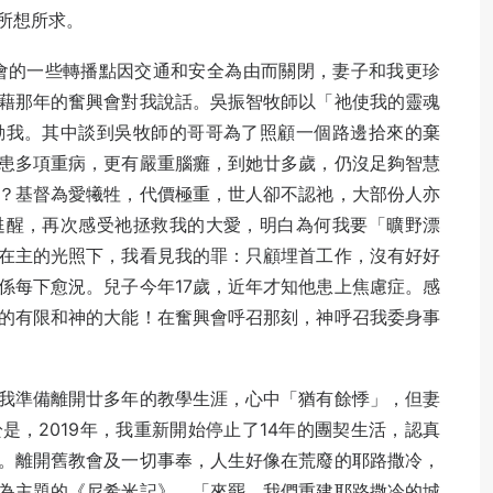
所想所求。
經會的一些轉播點因交通和安全為由而關閉，妻子和我更珍
藉那年的奮興會對我說話。吳振智牧師以「祂使我的靈魂
動我。其中談到吳牧師的哥哥為了照顧一個路邊拾來的棄
患多項重病，更有嚴重腦癱，到她廿多歲，仍沒足夠智慧
？基督為愛犧牲，代價極重，世人卻不認祂，大部份人亦
甦醒，再次感受祂拯救我的大愛，明白為何我要「曠野漂
在主的光照下，我看見我的罪：只顧埋首工作，沒有好好
係每下愈況。兒子今年17歲，近年才知他患上焦慮症。感
的有限和神的大能！在奮興會呼召那刻，神呼召我委身事
我準備離開廿多年的教學生涯，心中「猶有餘悸」，但妻
，2019年，我重新開始停止了14年的團契生活，認真
。離開舊教會及一切事奉，人生好像在荒廢的耶路撒冷，
為主題的《尼希米記》，「來罷，我們重建耶路撒冷的城