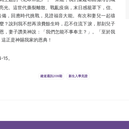
的亮光。這世代撕裂離散、戰亂疫病，末日感籠罩下，信、
裝備，回應時代挑戰，見證福音大能。有次和妻兒一起禱
麼？說到我不想再浪費餘生時，忍不住流下淚，那刻兒子
恩，妻子讚美神說：「我們怎能不事奉主？」。「至於我
下）這正是神賜我家的恩典！
-15。
建道通訊209期
新生入學見證