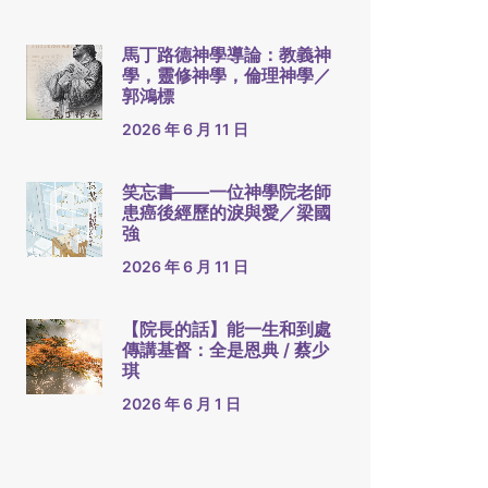
馬丁路德神學導論：教義神
學，靈修神學，倫理神學／
郭鴻標
2026 年 6 月 11 日
笑忘書——一位神學院老師
患癌後經歷的淚與愛／梁國
強
2026 年 6 月 11 日
【院長的話】能一生和到處
傳講基督：全是恩典 / 蔡少
琪
2026 年 6 月 1 日