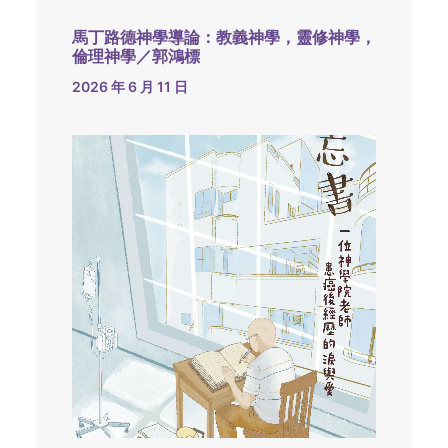
馬丁路德神學導論：教義神學，靈修神學，
倫理神學／郭鴻標
2026 年 6 月 11 日