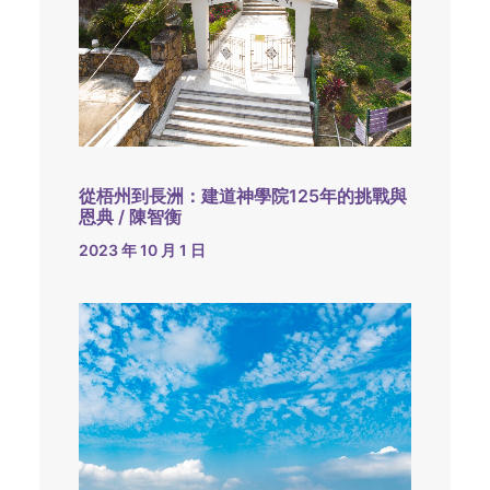
從梧州到長洲：建道神學院125年的挑戰與
恩典 / 陳智衡
2023 年 10 月 1 日