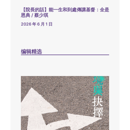
【院長的話】能一生和到處傳講基督：全是
恩典 / 蔡少琪
2026 年 6 月 1 日
编辑精选