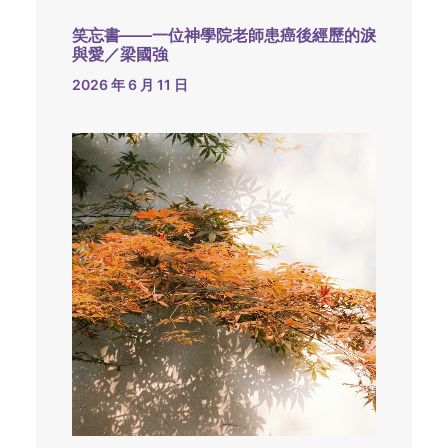
笑忘書——一位神學院老師患癌後經歷的淚
與愛／梁國強
2026 年 6 月 11 日