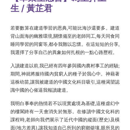
生 / 黃芷君
若要數算在建道學習的恩典,可能比海沙還要多。建道
背山面海的幽雅環境,關懷備至的老師同工,每天同食同
睡同學習的同窗等,都令我難以忘懷。在這短短的分享,
我選擇了分享自己的異象如何扎根的一點心路歷程。
入讀建道以前,我已經有四年參與國內農村事工的經驗;
期間,神就將服待國內貧窮人的種子於我心中。神藉著
這株幼苗,讓我被建道的中國文化科目吸引,這種渴望認
識中國的心催逼我報讀建道。
我明白事奉的熱情若不以現實處境為基礎,這種虛幻中
的樓閣終有一天會消失於無形。在修讀中國文化科的
課程時,老師向我們展示了近代中國的縱面(歷史)及橫
面(地方差異),讓我知道自己所到的窮鄉僻壤,眼所見的