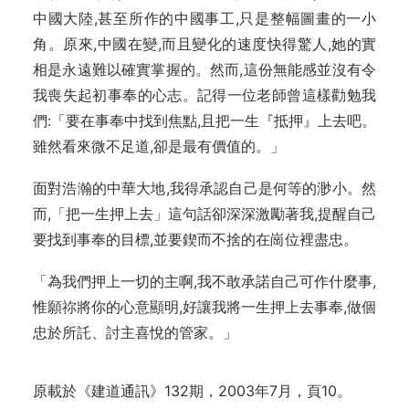
中國大陸,甚至所作的中國事工,只是整幅圖畫的一小
角。原來,中國在變,而且變化的速度快得驚人,她的實
相是永遠難以確實掌握的。然而,這份無能感並沒有令
我喪失起初事奉的心志。記得一位老師曾這樣勸勉我
們:「要在事奉中找到焦點,且把一生『抵押』上去吧。
雖然看來微不足道,卻是最有價值的。」
面對浩瀚的中華大地,我得承認自己是何等的渺小。然
而,「把一生押上去」這句話卻深深激勵著我,提醒自己
要找到事奉的目標,並要鍥而不捨的在崗位裡盡忠。
「為我們押上一切的主啊,我不敢承諾自己可作什麼事,
惟願祢將你的心意顯明,好讓我將一生押上去事奉,做個
忠於所託、討主喜悅的管家。」
原載於《建道通訊》132期，2003年7月，頁10。