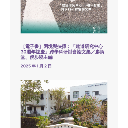
［電子書］困境與抉擇：「建道研究中心
30週年誌慶」跨學科研討會論文集／廖炳
堂、倪步曉主編
2025 年 1 月 2 日