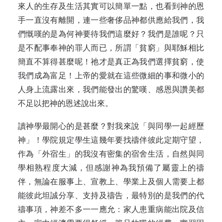
來人的生存及生活其實可以簡單一點，也看到神的恩
手一直沒有離開，連一些奢侈品神都供應給我們，我
們慨嘆的是為何神要待我們這麼好？我們是誰呢？只
是不配事奉神的罪人而已，所謂「貧窮」與耶穌相比
簡直不算得甚麼呢！祂才是真正為我們選擇貧窮，使
我們成為富足！上帝的愛就在這些微細的事和微小的
人身上流露出來，我們能發出的驚嘆、感恩與讚美都
不足以把神的恩述說出來。
讀神學最開心的是甚麼？對我來說「與同學一起經歷
神」！學院規定學生這幾年要找禱伴彼此定期守望，
作為「外宿生」的我沒有密集的宿舍生活，自然與同
學相熟程度大減，但感謝神為我預備了屬靈上的禱
伴，無論在服事上、宣教上、學業上及個人需要上都
能彼此坦誠分享、支持及禱告，最特別的是我們的代
禱事項，神差不多一一應允：家人患重病能出院及信