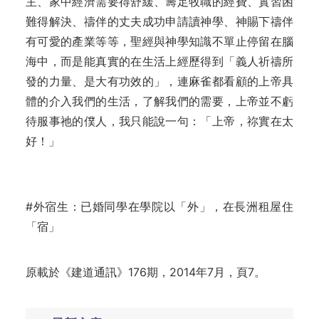
主、家中經濟需要得舒緩、籌足牧職的經費、實習困
難得解決、禱伴的丈夫成功申請讀神學、神賜下禱伴
有可愛的產業等等，聖經與神學知識不單止停留在腦
海中，而是能真實的在生活上經歷得到「義人祈禱所
發的力量、是大有功效的」，連麻雀都看顧的上帝具
體的介入我們的生活，了解我們的需要，上帝並不虧
待服事祂的僕人，我只能說一句：「上帝，祢實在太
好！」
#外宿生：已婚同學在學院以「外」，在長洲租屋住
「宿」
原載於
《建道通訊》176期，2014年7月，頁7。