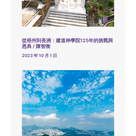
從梧州到長洲：建道神學院125年的挑戰與
恩典 / 陳智衡
2023 年 10 月 1 日