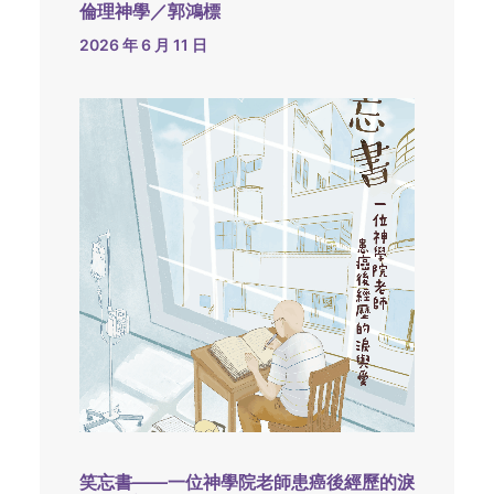
倫理神學／郭鴻標
2026 年 6 月 11 日
笑忘書——一位神學院老師患癌後經歷的淚