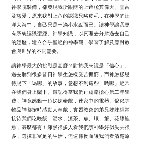
神學院裝備，卻發現我所跟隨的上帝極其偉大、豐富
及慈愛，原來我對上帝的認識只略皮毛，在神學的汪
洋大海中，自己只是一滴小水點而已。讀神學讓我更
有系統認識聖經、神學知識，以真理去分辨過去自己
的經歷，建立合乎聖經的神學觀，學習了解及應對教
會與世界的不同需要。
讀神學最大的挑戰是甚麼？對於我來說是「信心」。
過去聽到很多昔日神學生怎樣受苦捱窮，而神怎樣恩
待賜下「嗎哪」的故事，意想不到這些「嗎哪」經常
在我們身上賜下。還記得當我們正躊躇擔心第二年學
費，神竟感動一位姊妹奉獻，連家中的電器、傢俬等
物品神都按時感動人奉獻，實習教會的弟兄姊妹經常
接待我們吃晚飯：湯水、涼茶、魚、蝦、蟹、花膠鮑
魚，甚麼都有！雖然很多人看我們讀神學好似失去很
多，選擇非富足的生活，但這樣反而讓我們看清楚原