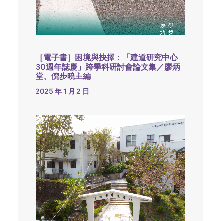
［電子書］困境與抉擇：「建道研究中心
30週年誌慶」跨學科研討會論文集／廖炳
堂、倪步曉主編
2025 年 1 月 2 日