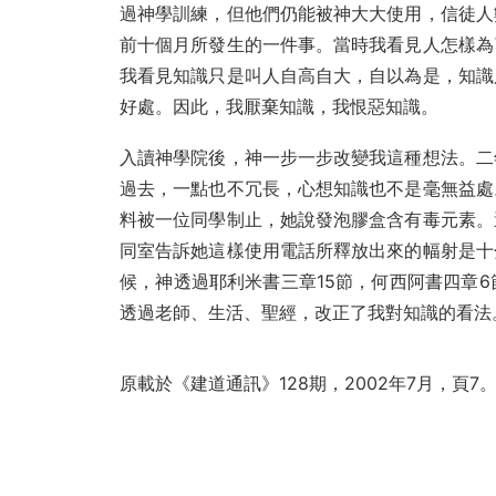
過神學訓練，但他們仍能被神大大使用，信徒人
前十個月所發生的一件事。當時我看見人怎樣為
我看見知識只是叫人自高自大，自以為是，知識
好處。因此，我厭棄知識，我恨惡知識。
入讀神學院後，神一步一步改變我這種想法。二
過去，一點也不冗長，心想知識也不是毫無益處
料被一位同學制止，她說發泡膠盒含有毒元素。
同室告訴她這樣使用電話所釋放出來的幅射是十
候，神透過耶利米書三章15節，何西阿書四章6
透過老師、生活、聖經，改正了我對知識的看法
原載於
《建道通訊》128期，2002年7月，頁7