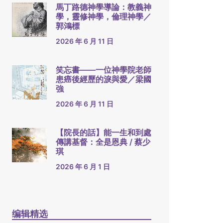
馬丁路德神學導論：教義神
學，靈修神學，倫理神學／
郭鴻標
2026 年 6 月 11 日
笑忘書——一位神學院老師
患癌後經歷的淚與愛／梁國
強
2026 年 6 月 11 日
【院長的話】能一生和到處
傳講基督：全是恩典 / 蔡少
琪
2026 年 6 月 1 日
编辑精选