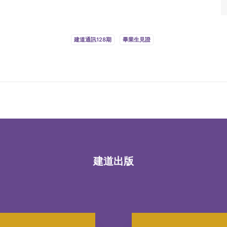
建道通訊128期
畢業生見證
建道出版