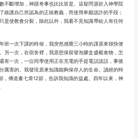
數不斷增加，神蹟奇事也比比皆是。這疑問源於入神學院
了維護自己所認為的正統教義，而使用卑鄙詭詐的手段；
只是使教會分裂，除此以外，我看不見知識帶給人有任何
年班一次下課的時候，我突然感覺三小時的課原來很快便
。另一次，在宿舍裡，我原想保留發泡膠盒盛載食物，怎
還有一次，一位同學使用正在充電的手提電話談話，事後
分厲害的。我發現原來知識能夠保存人的生命。讀經的時
節，傳道書七章12節，告訴我知識的益處。四年以來，神
。
。