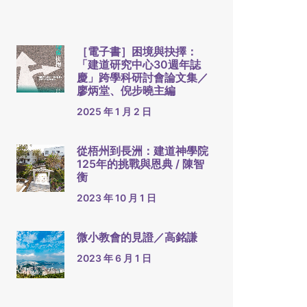
［電子書］困境與抉擇：
「建道研究中心30週年誌
慶」跨學科研討會論文集／
廖炳堂、倪步曉主編
2025 年 1 月 2 日
從梧州到長洲：建道神學院
125年的挑戰與恩典 / 陳智
衡
2023 年 10 月 1 日
微小教會的見證／高銘謙
2023 年 6 月 1 日