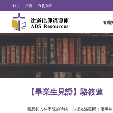
影片
声音
刊物列表
专题
【畢業生見證】駱筱蓮
回想初入神學院的時候，心裡充滿疑問：服事神