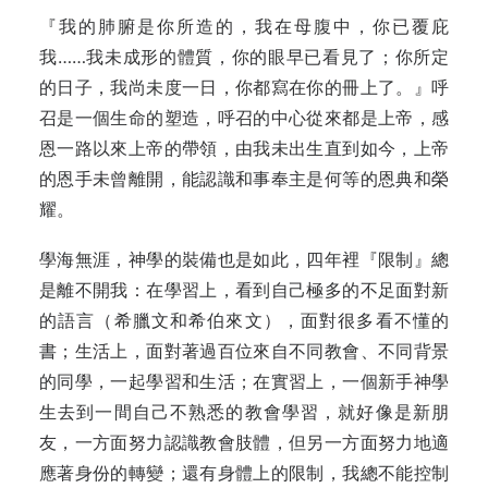
『我的肺腑是你所造的，我在母腹中，你已覆庇
我……我未成形的體質，你的眼早已看見了；你所定
的日子，我尚未度一日，你都寫在你的冊上了。』呼
召是一個生命的塑造，呼召的中心從來都是上帝，感
恩一路以來上帝的帶領，由我未出生直到如今，上帝
的恩手未曾離開，能認識和事奉主是何等的恩典和榮
耀。
學海無涯，神學的裝備也是如此，四年裡『限制』總
是離不開我：在學習上，看到自己極多的不足面對新
的語言（希臘文和希伯來文），面對很多看不懂的
書；生活上，面對著過百位來自不同教會、不同背景
的同學，一起學習和生活；在實習上，一個新手神學
生去到一間自己不熟悉的教會學習，就好像是新朋
友，一方面努力認識教會肢體，但另一方面努力地適
應著身份的轉變；還有身體上的限制，我總不能控制