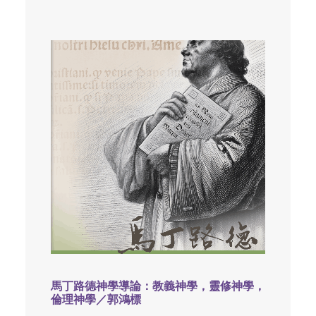
馬丁路德神學導論：教義神學，靈修神學，
倫理神學／郭鴻標