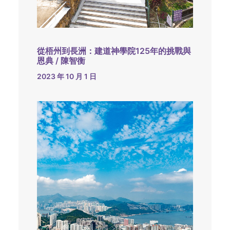
從梧州到長洲：建道神學院125年的挑戰與
恩典 / 陳智衡
2023 年 10 月 1 日