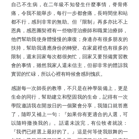
自己不生病，在二年級不知發生什麼事情，脊骨疼
痛，令我不能舉步，每行一步都會痛，長時間坐和站
都不行，感到非常的無助。但『限制』再多亦比不上
恩典，感恩團契裡有一些物理治療師和職業治療師，
他們幫助我使身體慢慢的康復；身邊亦有很多朋友的
扶持，幫助我適應身份的轉變。在家庭裡也有很多的
限制，週末回家每次都很匆忙，回家又要預備實習教
會的事情，雖然我家人還未信主，但卻非常的體諒我
實習的忙碌，所以心裡有時候會感到愧疚。
感謝每一次師長的教導，不只是在神學裝備上，更是
生命的同行，幫助建立和堅固我的生命，記得有一次
學院邀請我在開放日的一個聚會分享，我隨口就答應
了，隨即又補上一句：『如果你有更適合的人選，可
以隨時撤換我的』。話還未說完，有位牧者就說：
『我們已經選上最好的了。』這是何等使我鼓舞的一