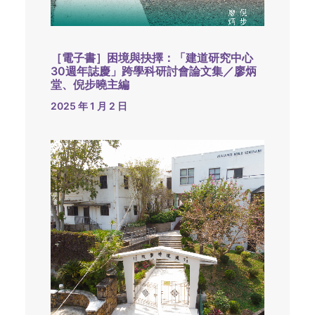
［電子書］困境與抉擇：「建道研究中心
30週年誌慶」跨學科研討會論文集／廖炳
堂、倪步曉主編
2025 年 1 月 2 日