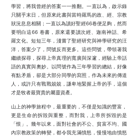
學習，將我曾經的答案一一推翻。一直以為，啟示錄
只關乎末日，但原來此書與當時羅馬的政、經、宗教
狀況息息相關；一直以為讀好聖經66卷便足夠，然而
要明白這66 卷書，原來還要讀次經、迦南神話、希
羅文化。短短三年，淺嘗了聖經研究與神學研究的汪
洋，答案少了，問號反而更多。這些問號，帶領著我
繼續探尋，探尋上帝真理的寬廣與深邃，經驗上帝話
語的真實與奧妙。以問號作為三年學習的總結，好像
有點矛盾，卻是大部分同學的寫照，作為未來的傳道
人，或許只有戰戰兢兢，謙卑地緊握上帝的手，這個
才是牧者最寶貴的屬靈資產。
山上的神學旅程中，最重要的，不僅是知識的豐富，
更是生命的拆毀與重整，而對我，上帝所拆毀的是
「恨」。幾年以來，面對社會的不公、貧富不均、國
內宗教政策的轉變，都令我充滿憤怒，慢慢地由憤怒