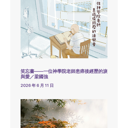
笑忘書——一位神學院老師患癌後經歷的淚
與愛／梁國強
2026 年 6 月 11 日