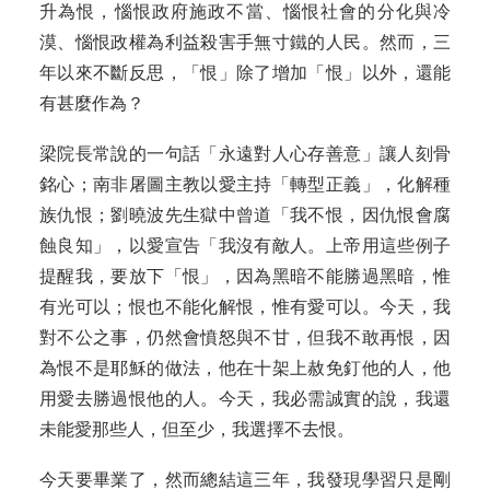
升為恨，惱恨政府施政不當、惱恨社會的分化與冷
漠、惱恨政權為利益殺害手無寸鐵的人民。然而，三
年以來不斷反思，「恨」除了增加「恨」以外，還能
有甚麼作為？
梁院長常說的一句話「永遠對人心存善意」讓人刻骨
銘心；南非屠圖主教以愛主持「轉型正義」，化解種
族仇恨；劉曉波先生獄中曾道「我不恨，因仇恨會腐
蝕良知」，以愛宣告「我沒有敵人。上帝用這些例子
提醒我，要放下「恨」，因為黑暗不能勝過黑暗，惟
有光可以；恨也不能化解恨，惟有愛可以。今天，我
對不公之事，仍然會憤怒與不甘，但我不敢再恨，因
為恨不是耶穌的做法，他在十架上赦免釘他的人，他
用愛去勝過恨他的人。今天，我必需誠實的說，我還
未能愛那些人，但至少，我選擇不去恨。
今天要畢業了，然而總結這三年，我發現學習只是剛