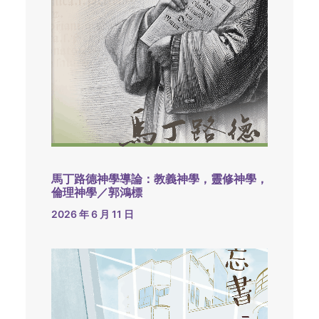
馬丁路德神學導論：教義神學，靈修神學，
倫理神學／郭鴻標
2026 年 6 月 11 日