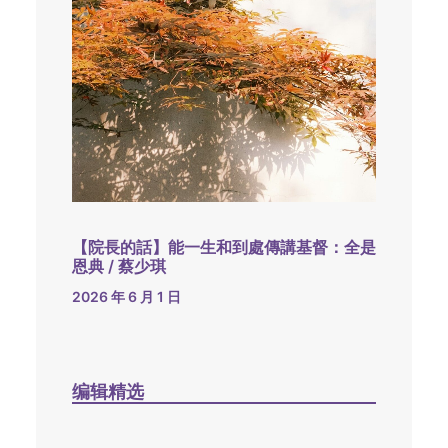
【院長的話】能一生和到處傳講基督：全是
恩典 / 蔡少琪
2026 年 6 月 1 日
编辑精选