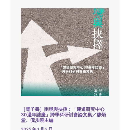
［電子書］困境與抉擇：「建道研究中心
30週年誌慶」跨學科研討會論文集／廖炳
堂、倪步曉主編
2025 年 1 月 2 日