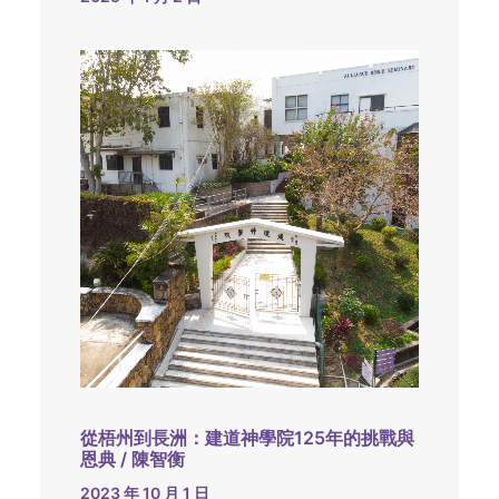
從梧州到長洲：建道神學院125年的挑戰與
恩典 / 陳智衡
2023 年 10 月 1 日