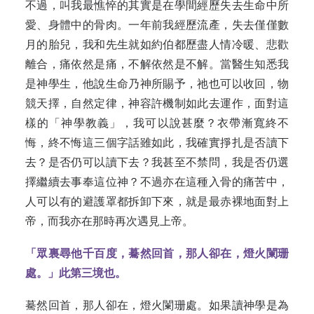
不過，叫我最憔悴的其實是在學間經歷失去生命中所
愛、身體中的骨肉。一年前我經歷流產，失去僅僅數
月的胎兒，我和先生就如約伯都歷盡人情冷暖、悲歡
離合，痛依然是痛，不解依然是不解。當醫生知悉我
是神學生，他說生命乃神所賜予，祂也可以收回，物
競天擇，自然定律，神容許機制如此去運作，面對這
樣的「神學教義」，我可以說甚麼？衣帶漸寬終不
悔，終不悔這三個字話雖如此，我確實掙扎是否讀下
去？是否仍可以讀下去？我甚至不禁問，我是否仍選
擇繼續去事奉這位神？不過亦在這種入骨的痛苦中，
人可以有的避護罩都拆卸下來，就是最赤裸地面對上
帝，而我亦在那時再次遇見上帝。
「眾裏尋他千百度，驀然回首，那人卻在
，
燈火闌珊
處。」此第三境也。
驀然回首，那人卻在，燈火闌珊處。如果讀神學是為