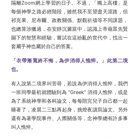
隔離Zoom網上學習的日子。不過，「獨上高樓」是
每個神學之路必經階段，雖然我不至望盡天涯路，但
祁克果、尼布爾、政教關係、默觀祈禱等不同課題，
也總算涉獵過，在安靜沉澱當中，認識上帝藉眾先賢
賜下的智慧和經驗，嘗試在這紛亂的世代中，找出一
套屬乎神也屬於自己的答案。
「衣帶漸寬終不悔，為伊消得人憔悴。」此第二境
也。
有人說第二境界叫苦尋，若說為伊消得人憔悴，我們
一班同學最初就體驗到為 “Greek” 消得人憔悴，或是
為了系統神學和各科論文，每每陪完兒子自己都一起
睡著了，凌晨二三點再起身，挑燈夜讀寫論文。另外
還有為著學院事件、人際關係等，念神學總有許多事
叫人憔悴。