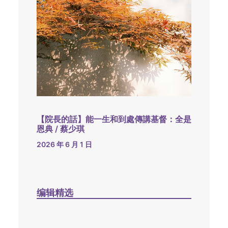
【院長的話】能一生和到處傳講基督：全是
恩典 / 蔡少琪
2026 年 6 月 1 日
编辑精选