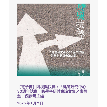
［電子書］困境與抉擇：「建道研究中心
30週年誌慶」跨學科研討會論文集／廖炳
堂、倪步曉主編
2025 年 1 月 2 日