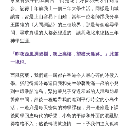
家室有孩子的我而言，倒是花了好多功夫才行到這
步。記得十年前我上一個三年大學生活，同樣是山城
讀書，皆是上山容易下山難，當年一位老師跟我分享
王國維的《人間詞話》的三種境界，那是每個追尋學
問、尋求真理的人都必經過的，讓我藉此來總括三年
神學生涯。
「昨夜西風凋碧樹，獨上高樓，望盡天涯路。」此第
一境也。
西風落葉，我們這一屆都在香港令人最心碎的時候入
學。猶記得當時每週日我和先生帶著剛滿一歲的小兒
到中環乘船進島，緊抱著兒子穿過示威的人群和防暴
警察中間，然後一程船帶我們進到平行時空的小島生
活，一邊廂是每天密集的神學課程，另一邊廂是下課
後同學回應時代的呼聲，小島的平靜和外面的混亂顯
得格格不入；然後轉眼就疫情，一下子我們進入孤獨