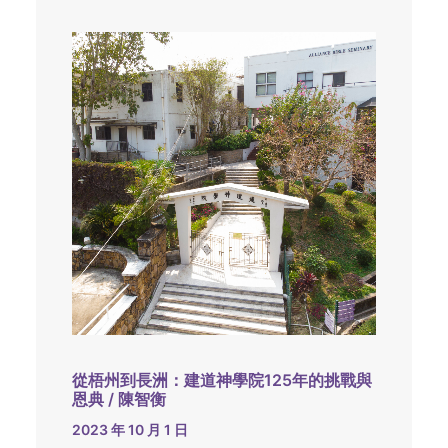
從梧州到長洲：建道神學院125年的挑戰與
恩典 / 陳智衡
2023 年 10 月 1 日