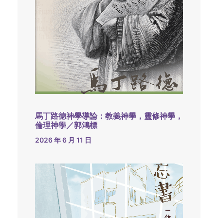
馬丁路德神學導論：教義神學，靈修神學，
倫理神學／郭鴻標
2026 年 6 月 11 日