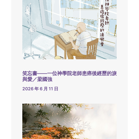
笑忘書——一位神學院老師患癌後經歷的淚
與愛／梁國強
2026 年 6 月 11 日