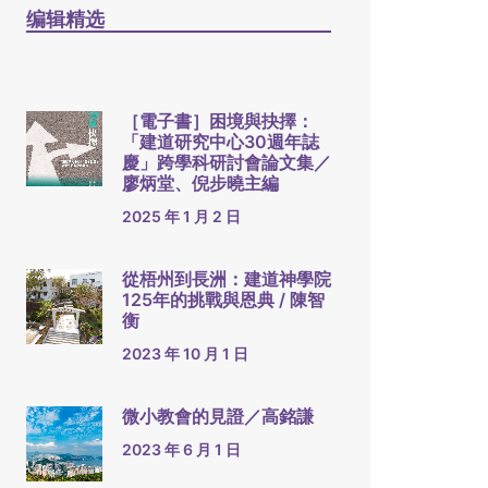
编辑精选
［電子書］困境與抉擇：
「建道研究中心30週年誌
慶」跨學科研討會論文集／
廖炳堂、倪步曉主編
2025 年 1 月 2 日
從梧州到長洲：建道神學院
125年的挑戰與恩典 / 陳智
衡
2023 年 10 月 1 日
微小教會的見證／高銘謙
2023 年 6 月 1 日