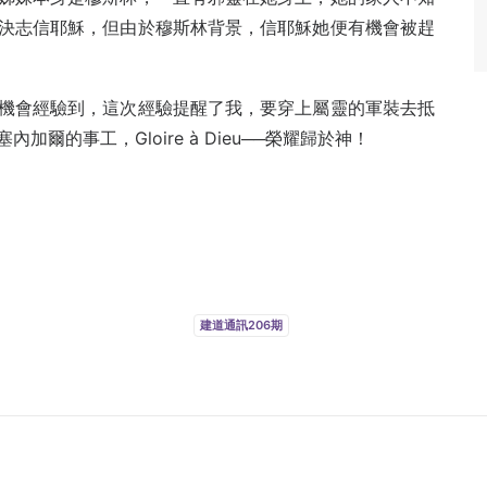
決志信耶穌，但由於穆斯林背景，信耶穌她便有機會被趕
機會經驗到，這次經驗提醒了我，要穿上屬靈的軍裝去抵
的事工，Gloire à Dieu──榮耀歸於神！
。
建道通訊206期