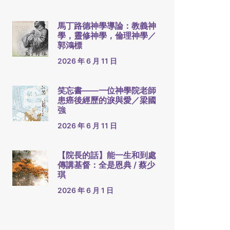
馬丁路德神學導論：教義神
學，靈修神學，倫理神學／
郭鴻標
2026 年 6 月 11 日
笑忘書——一位神學院老師
患癌後經歷的淚與愛／梁國
強
2026 年 6 月 11 日
【院長的話】能一生和到處
傳講基督：全是恩典 / 蔡少
琪
2026 年 6 月 1 日