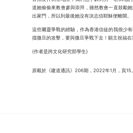
道她偷偷來教會參與崇拜，雖然教會一直鼓勵她
出家門，所以到最後她沒有決志信耶穌便離開。
這些屬靈爭戰的經驗，作為香港信徒的我很少有
擋撒旦的攻擊，要與撒旦爭戰下去！願主祝福在塞內加爾
(作者是跨文化研究部學生)
原載於《建道通訊》206期，2022年1月，頁15