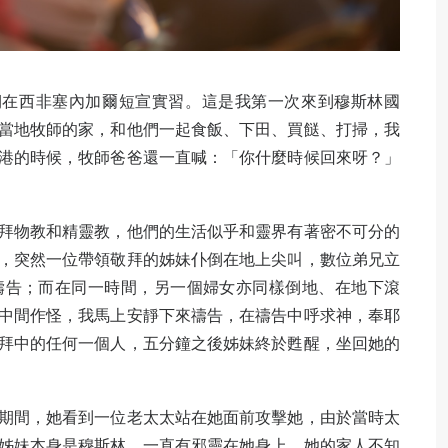
期在西非塞內加爾短宣實習。這是我第一次來到穆斯林國
當地牧師的家，和他們一起食飯、下田、買餸、打掃，我
港的時候，牧師爸爸還一直喊：「你什麼時候回來呀？」
拜物教和精靈教，他們的生活似乎和靈界有著密不可分的
，突然一位帶領敬拜的姊妹仆倒在地上尖叫，數位弟兄立
禱告；而在同一時間，另一個婦女亦同樣倒地、在地下滾
中間作怪，我馬上安靜下來禱告，在禱告中呼求神，奉耶
拜中的任何一個人，五分鐘之後姊妹終於甦醒，坐回她的
期間，她看到一位老太太站在她面前攻擊她，由於當時太
姊妹本身是穆斯林，一直有邪靈在她身上，她的家人不知