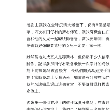
感謝主讓我在全球疫情大爆發下，仍有8個星
家，四次在囝仔村的鄉村佈道，讓我有機會住在
會和他的女兒一起喊牧師爸爸，當我要離開回香
感覺就好像喊要遠行的女兒一定要回家一樣。
雖然當地九成五人是穆斯林，但仍然不少人信奉
關係。記得參加囝仔村教會最後一次崇拜的時候
刻上前扶她到教會後方，長執們開始為她按手
動！當時我馬上反應過來，知道是有邪靈在我們
穌的名讓撒旦退出這個會堂，不要讓撒旦打擾崇
座位上。
後來第一個倒在地上的敬拜隊員分享到，在崇拜
害怕便仆倒在地上；我們也了解到另一名倒地的