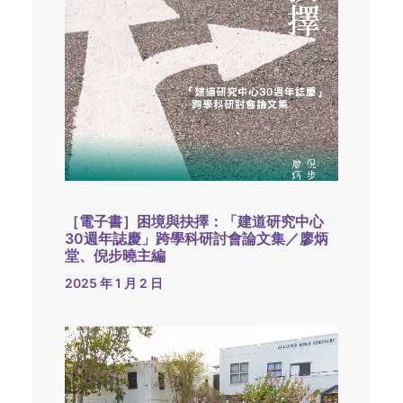
［電子書］困境與抉擇：「建道研究中心
30週年誌慶」跨學科研討會論文集／廖炳
堂、倪步曉主編
2025 年 1 月 2 日