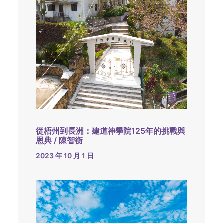
從梧州到長洲：建道神學院125年的挑戰與
恩典 / 陳智衡
2023 年 10 月 1 日