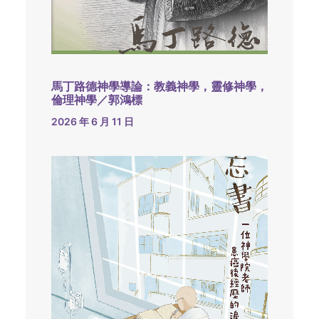
馬丁路德神學導論：教義神學，靈修神學，
倫理神學／郭鴻標
2026 年 6 月 11 日