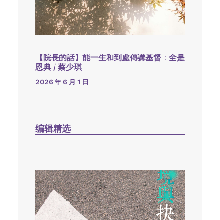
【院長的話】能一生和到處傳講基督：全是
恩典 / 蔡少琪
2026 年 6 月 1 日
编辑精选