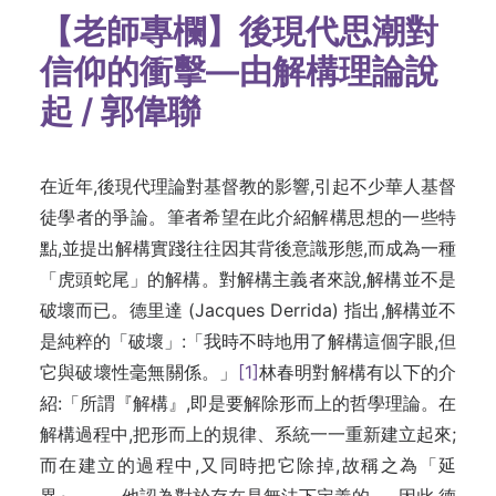
【老師專欄】後現代思潮對
信仰的衝擊—由解構理論說
起 / 郭偉聯
在近年,後現代理論對基督教的影響,引起不少華人基督
徒學者的爭論。筆者希望在此介紹解構思想的一些特
點,並提出解構實踐往往因其背後意識形態,而成為一種
「虎頭蛇尾」的解構。對解構主義者來說,解構並不是
破壞而已。德里達 (Jacques Derrida) 指出,解構並不
是純粹的「破壞」:「我時不時地用了解構這個字眼,但
它與破壞性毫無關係。」
[1]
林春明對解構有以下的介
紹:「所謂『解構』,即是要解除形而上的哲學理論。在
解構過程中,把形而上的規律、系統一一重新建立起來;
而在建立的過程中,又同時把它除掉,故稱之為「延