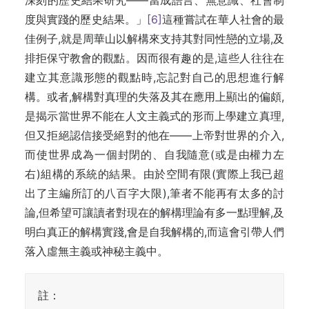
深刻的歷史結果研究——當成語言、無意識、社會制
度與實踐的歷史結果。」
[6]
這種嘗試在華人社會的最
佳例子,就是周華山以解構來支持其對同性戀的立場,及
排拒保守教會的觀點。因而很有趣的是,這些人往往在
建立其意識形態的觀點時,忘記對自己的思想進行解
構。或者,解構對真理的失落及其在應用上顯出的偏頗,
是揭示當世界不能在人文主義式的形而上學建立真理,
但又拒絕認信接受絕對的他在——上帝對世界的介入,
而使世界成為一個封閉的、自我隨意(或是由權力左
右)組構的系統的結果。由於空間有限(實際上我已超
出了主編所訂的八百字大限),筆者不能再有太多的討
論,但希望可讓讀者對現在的解構理論有多一點理解,及
明白真正的解構實踐,會是自我解構的,而這會引帶人們
落入虛無主義或神秘主義中。