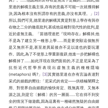
異』。……他認為對於存在是無法下定義的……因此,德
里達的解構主義主張,存有的意義不可能一次就獲得解
決,因為根本沒有所謂存有的意義,亦沒有真理。」
[2]
所以,我們可見,德里達的解構其實是對形上學存有與存
在物之二分的徹底批判,甚或他這種對現代性的批判,是
近於虛無主義。「當德理達把『現時存在』解構掉,他
不是為了建立另一種形上學……而是要突顯這個無所
是又無所不是,甚至差異延後亦不足以道也的耍玩運
作。因此,為了不使形上學重新復辟,他進一步把解構也
解構掉了……如此浮現在我們面前的,不正是尼采為了
抗拒近代哲學所表現出虛無主義的種種隱喻
(metaphors) 嗎?」
[3]
其實德里達在亦有言論表達對
采式的嬉戲的嚮往:「尼采式的肯定——供積極闡釋之
用、對世界自由嬉戲的愉快肯定、既無真理、又無本
源之說,則是它〔解構〕的另一層面……它在得不到安
全的情況下做遊戲,因為這裏有一種確然無疑的自由嬉