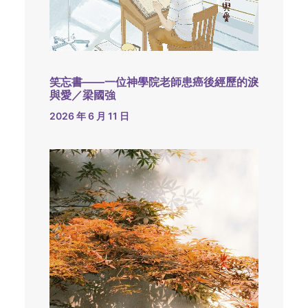
笑忘書——一位神學院老師患癌後經歷的淚
與愛／梁國強
2026 年 6 月 11 日