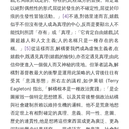
戲,它局限於既定的、存在的,此在成分的置換。肯定還
以絕對偶然性的形式屈從於發生的不確定性,屈從於印
痕的生發性冒險活動。」
[4]
不過,對德里達而言,嬉戲
似乎不但沒有使人成為真理的中心,反而是要顯出人不
能找到所謂「存有」或「真理」:「它肯定自由嬉戲,試
圖超越人和人文主義;人的名稱只是一種存在的名
稱。」
[5]
從這樣而言,解構要我們成為虛無主義者,在
嬉戲中,既遇見真理(嬉戲的愉快),亦否定遇見真理;由此
信仰便進入一個個人而又神秘的境地。但筆者認為,解
構對基督教最大的衝擊是運用此策略的人背後往往有
受其「意識形態」所右左的議程,如伊果頓 (Terry
Eagleton) 指出,「解構根本是一種政治實踐」:「是企
圖摧毀一個特定思想體系、以及其背後整個政治結構
與社會建制所賴以維持生機的邏輯。他不是荒唐地想
否定世上有相對確定的真理、意義、同一性、意圖、
歷史的連貫性,他是想將這些東西當成更為廣泛、更為