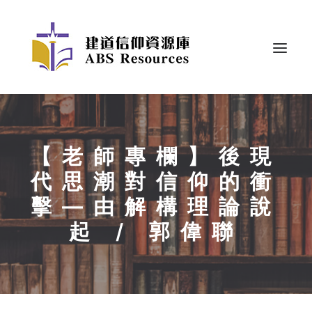
【老師專欄】後現
代思潮對信仰的衝
擊—由解構理論說
起 / 郭偉聯