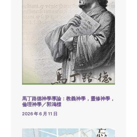
馬丁路德神學導論：教義神學，靈修神學，
倫理神學／郭鴻標
2026 年 6 月 11 日