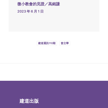
微小教會的見證／高銘謙
2023 年 6 月 1 日
建道通訊110期
曾立華
建道出版