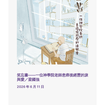
笑忘書——一位神學院老師患癌後經歷的淚
與愛／梁國強
2026 年 6 月 11 日