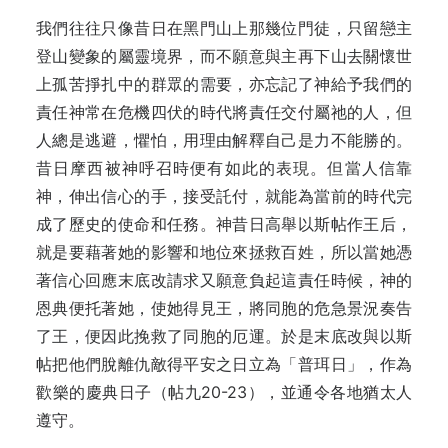
我們往往只像昔日在黑門山上那幾位門徒，只留戀主
登山變象的屬靈境界，而不願意與主再下山去關懷世
上孤苦掙扎中的群眾的需要，亦忘記了神給予我們的
責任神常在危機四伏的時代將責任交付屬祂的人，但
人總是逃避，懼怕，用理由解釋自己是力不能勝的。
昔日摩西被神呼召時便有如此的表現。但當人信靠
神，伸出信心的手，接受託付，就能為當前的時代完
成了歷史的使命和任務。神昔日高舉以斯帖作王后，
就是要藉著她的影響和地位來拯救百姓，所以當她憑
著信心回應末底改請求又願意負起這責任時候，神的
恩典便托著她，使她得見王，將同胞的危急景況奏告
了王，便因此挽救了同胞的厄運。於是末底改與以斯
帖把他們脫離仇敵得平安之日立為「普珥日」，作為
歡樂的慶典日子（帖九20-23），並通令各地猶太人
遵守。