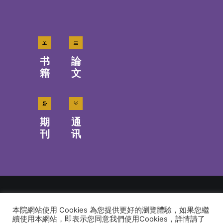
书
論
籍
文
期
通
刊
讯
本院網站使用 Cookies 為您提供更好的瀏覽體驗，如果您繼
© 2026 建道神學院Alliance Bible Seminary. All rights reserved
續使用本網站，即表示您同意我們使用Cookies，詳情請了