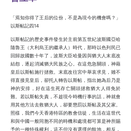
「焉知你得了王后的位份，不是為現今的機會嗎？」
以斯帖記四14
以斯帖記的歷史事件發生於主前第五世紀波斯國亞哈
隨魯王（大利烏王的繼承人）時代，那時以色列民已
回歸故國數十年了，波斯大臣哈曼因與猶大人末底改
結怨，逐起消滅猶大民族之心。在這危急關頭，神藉
皇后以斯帖施行拯救。末底改往宮中舉哀求見，雖不
得直接見皇后，卻托人轉告以斯帖，指出她為后乃是
神的安排，好在這生死存亡關頭拯救猶大人得免於
難。若以斯帖失責，不趁現今時機行事的話，神就會
用其他方法去救猶大人，卻要懲罰以斯帖及其父家。
照樣，我們今天香港特區的教會信徒，生活在這世代
和與中國一般同胞不同的時機和處境都可算是神所賜
予的一種特殊權利，這不但沒有選擇的餘地，相反，