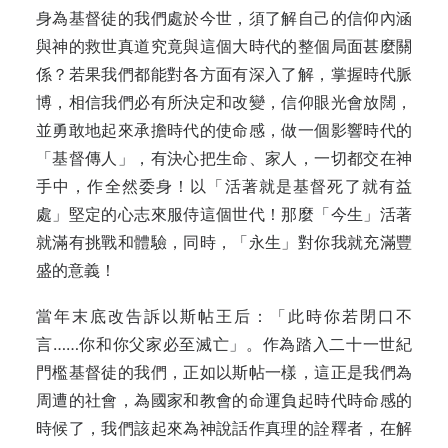
身為基督徒的我們處於今世，須了解自己的信仰內涵
與神的救世真道究竟與這個大時代的整個局面甚麼關
係？若果我們都能對各方面有深入了解，掌握時代脈
博，相信我們必有所決定和改變，信仰眼光會放闊，
並勇敢地起來承擔時代的使命感，做一個影響時代的
「基督傳人」，有決心把生命、家人，一切都交在神
手中，作全然委身！以「活著就是基督死了就有益
處」堅定的心志來服侍這個世代！那麼「今生」活著
就滿有挑戰和體驗，同時，「永生」對你我就充滿豐
盛的意義！
當年末底改告訴以斯帖王后：「此時你若閉口不
言……你和你父家必至滅亡」。作為踏入二十一世紀
門檻基督徒的我們，正如以斯帖一樣，這正是我們為
周遭的社會，為國家和教會的命運負起時代時命感的
時候了，我們該起來為神說話作真理的詮釋者，在解