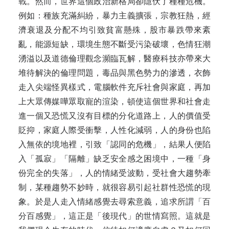
戰。然而，世界這個政治新格局卻隱伏了種種危機。
例如：種族充滿糾紛，暴力主義擴張，宗教狂熱，經
濟衰退及分配不均引致貧富懸殊，股市暴跌帶來紊
亂，能源短缺，環境生態不斷受污染破壞，色情狂潮
湧溢以及道德倫理觀念瀕臨瓦解，醫療科技亦帶來大
堆待解決的倫理問題，毒品與黑色勢力的滲透，衣飾
走入尖端怪異樣式，電腦軟件充斥社會與家庭，再加
上大眾傳媒嘩眾取寵的渲染，頓使這個世界和社會走
進一個又恐慌又沒有目標的分化道路上，人的價值受
貶抑，家庭人際受衝擊，人性化減弱，人的身份也陷
入無依的境地裡，引致「認同的危機」，結果人便陷
入「孤寂」「隔離」缺乏安全感之困境中，一種「身
份完全的失落」，人的情緒受波動，受社會大趨勢牽
制，某種趨勢不妙時，就很容易引起社群性恐慌的現
象。於是人走入情緒感覺去尋索意義，追求所謂「百
分百感覺」，這正是「後現代」的世情寫照。這就是