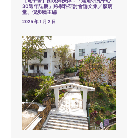
［電子書］困境與抉擇：「建道研究中心
30週年誌慶」跨學科研討會論文集／廖炳
堂、倪步曉主編
2025 年 1 月 2 日