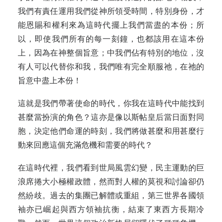
我們有責任運用我們從神所領受時間，特別身份，才
能恩賜和權利來為這時代擺上我們當盡的本份；所
以，即使我們所有的每一刻鐘，也都該用在這本份
上，因為在神整個旨意；中我們佔有特別的地位，沒
有人可以代替你和我，我們唯有完全順服祂，在祂的
旨意中盡上本份！
這就是我們帶著使命的時代，你我在這時代中能找到
甚麼當扮演的角色？這亦是像以斯帖皇后當日面對同
胞，決定他們命運的時刻，我們將做甚麼和用甚麼行
動來回應這個充滿危機和需要的時代？
在這時代裡，我們看到世局風雲幻變，民主運動的巨
浪席捲大小極權政體，然而對人權的莫視和討論卻仍
然紛歧。過去的集團已解體或重組，第三世界各國領
袖亦已崛起與西方領袖抗衡，結束了東西方長期冷