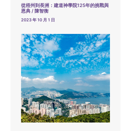
從梧州到長洲：建道神學院125年的挑戰與
恩典 / 陳智衡
2023 年 10 月 1 日