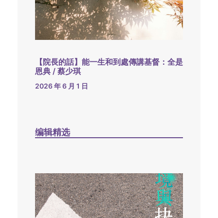
【院長的話】能一生和到處傳講基督：全是
恩典 / 蔡少琪
2026 年 6 月 1 日
编辑精选