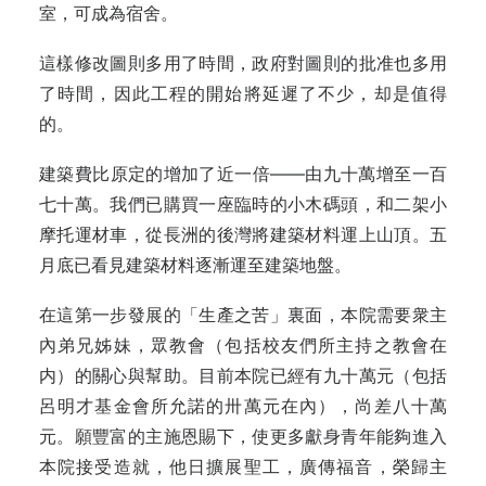
室，可成為宿舍。
這樣修改圖則多用了時間，政府對圖則的批准也多用
了時間，因此工程的開始將延遲了不少，却是值得
的。
建築費比原定的增加了近一倍——由九十萬增至一百
七十萬。我們已購買一座臨時的小木碼頭，和二架小
摩托運材車，從長洲的後灣將建築材料運上山頂。五
月底已看見建築材料逐漸運至建築地盤。
在這第一步發展的「生產之苦」裏面，本院需要衆主
內弟兄姊妹，眾教會（包括校友們所主持之教會在
内）的關心與幫助。目前本院已經有九十萬元（包括
呂明才基金會所允諾的卅萬元在內），尚差八十萬
元。願豐富的主施恩賜下，使更多獻身青年能夠進入
本院接受造就，他日擴展聖工，廣傳福音，榮歸主