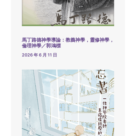
馬丁路德神學導論：教義神學，靈修神學，
倫理神學／郭鴻標
2026 年 6 月 11 日