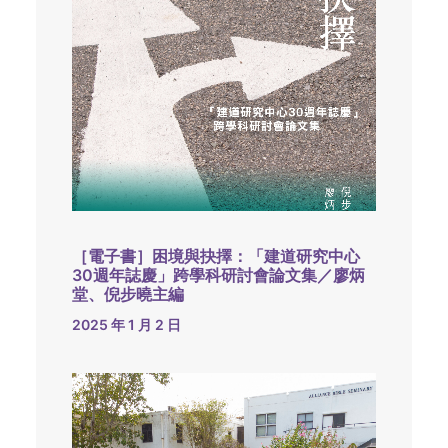
［電子書］困境與抉擇：「建道研究中心
30週年誌慶」跨學科研討會論文集／廖炳
堂、倪步曉主編
2025 年 1 月 2 日