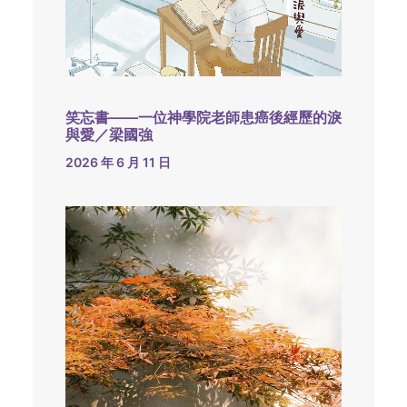
笑忘書——一位神學院老師患癌後經歷的淚
與愛／梁國強
2026 年 6 月 11 日