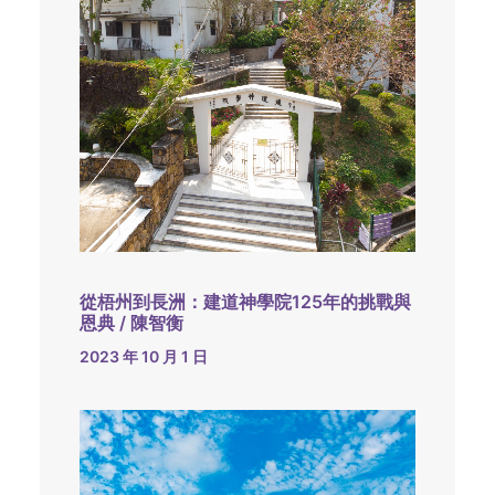
從梧州到長洲：建道神學院125年的挑戰與
恩典 / 陳智衡
2023 年 10 月 1 日