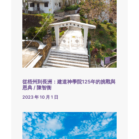
從梧州到長洲：建道神學院125年的挑戰與
恩典 / 陳智衡
2023 年 10 月 1 日