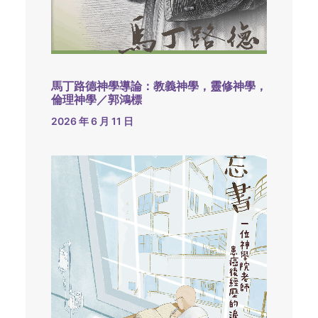
馬丁路德神學導論：教義神學，靈修神學，
倫理神學／郭鴻標
2026 年 6 月 11 日