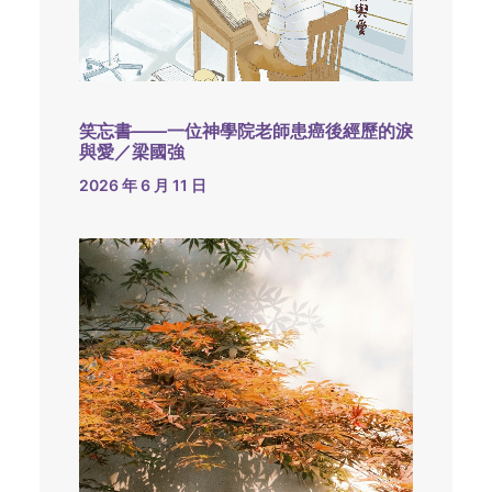
笑忘書——一位神學院老師患癌後經歷的淚
與愛／梁國強
2026 年 6 月 11 日