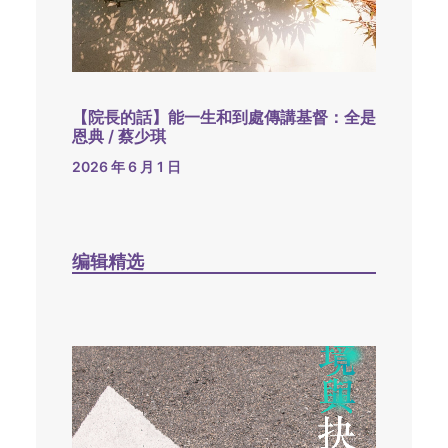
【院長的話】能一生和到處傳講基督：全是
恩典 / 蔡少琪
2026 年 6 月 1 日
编辑精选