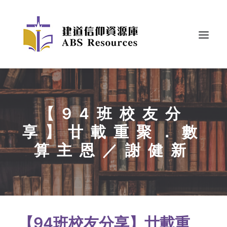
【94班校友分
享】廿載重聚．數
算主恩／謝健新
【94班校友分享】廿載重