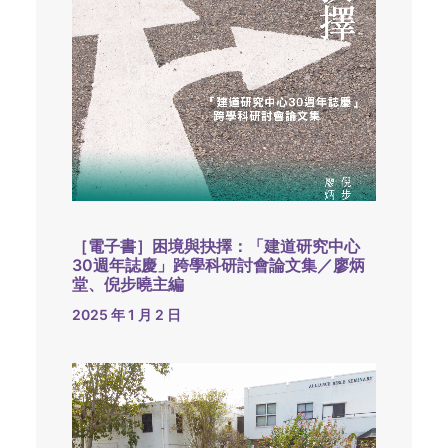
［電子書］困境與抉擇：「建道研究中心
30週年誌慶」跨學科研討會論文集／廖炳
堂、倪步曉主編
2025 年 1 月 2 日