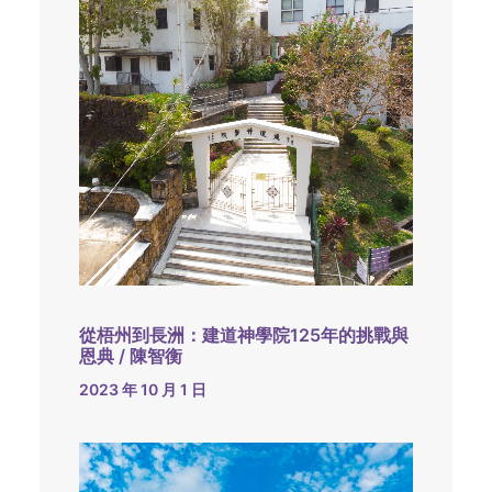
從梧州到長洲：建道神學院125年的挑戰與
恩典 / 陳智衡
2023 年 10 月 1 日