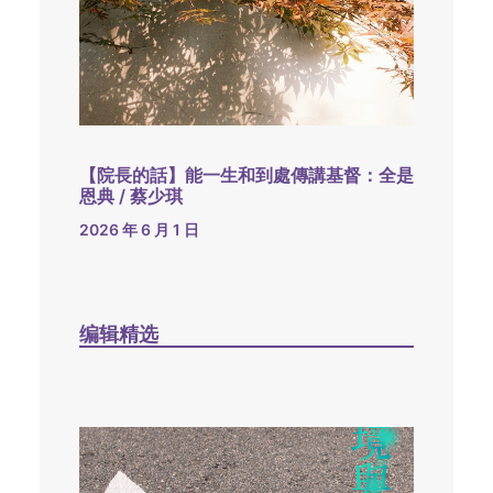
【院長的話】能一生和到處傳講基督：全是
恩典 / 蔡少琪
2026 年 6 月 1 日
编辑精选