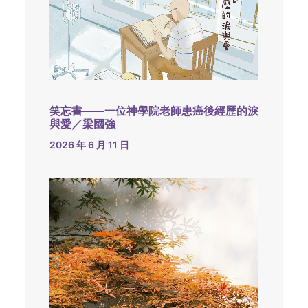
笑忘書——一位神學院老師患癌後經歷的淚
與愛／梁國強
2026 年 6 月 11 日