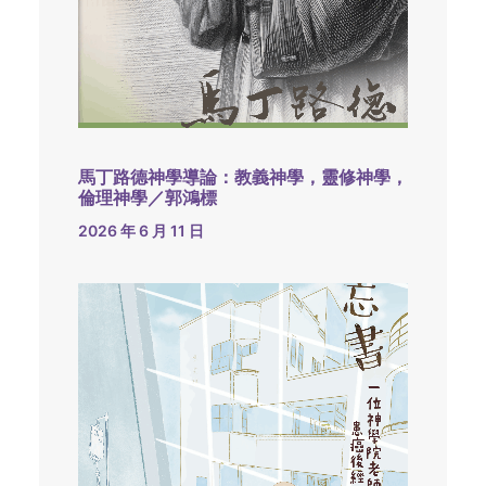
馬丁路德神學導論：教義神學，靈修神學，
倫理神學／郭鴻標
2026 年 6 月 11 日