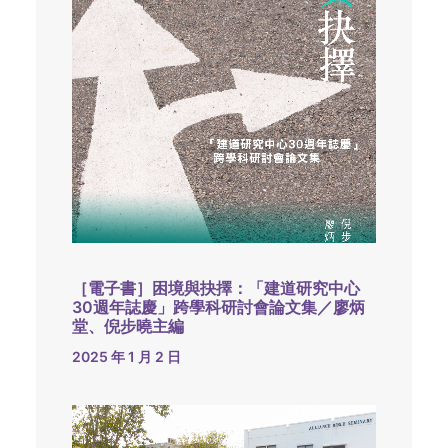
［電子書］困境與抉擇：「建道研究中心
30週年誌慶」跨學科研討會論文集／廖炳
堂、倪步曉主編
2025 年 1 月 2 日