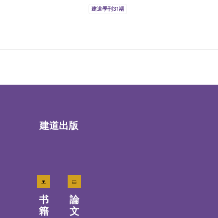
建道學刊31期
建道出版
书
論
籍
文