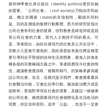
復和神學會比身分政治（identity politics)更切合她
的需要。「公民社會」（civil society)乃指由市民組
成，獨立於國家（state)的非強制性，圍繞共同利
益、目的及價值的集體行動羣體。西方的研究皆指出
公民社會有利社會的發展，但對教會是締造抑或是戕
害公民社會的力量，當代人士抱持不同的看法。可
是，筆者指出，由於在後現代的社會及公共生活中，
宗教介入是無可避免的，因此基督徒有責任將這種需
要引導到合乎聖經的信仰生活形態裏，避免人掉進各
種各樣的宗教極端主義之中。筆者因應現今社會的情
況，建議教會應採取「複雜而精巧」的策略來參與建
設公民社會。並且，這模式提示我們，教會應看重其
社會醫治功能，它會比抗爭行動、施加政治壓力或盲
從附和，更能對準現在社會的需要，及建設一個健康
的公民社會。雖然因着現代社會個體化及生活政治的
現實，持定信仰原則，追求「公益」，也並不一定會