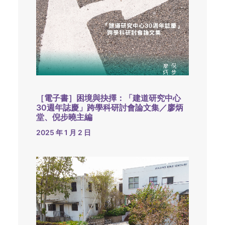
［電子書］困境與抉擇：「建道研究中心
30週年誌慶」跨學科研討會論文集／廖炳
堂、倪步曉主編
2025 年 1 月 2 日