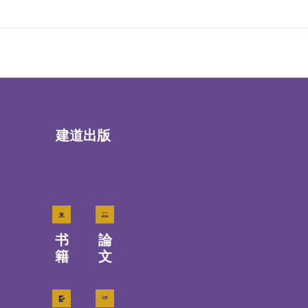
建道出版
书
論
籍
文