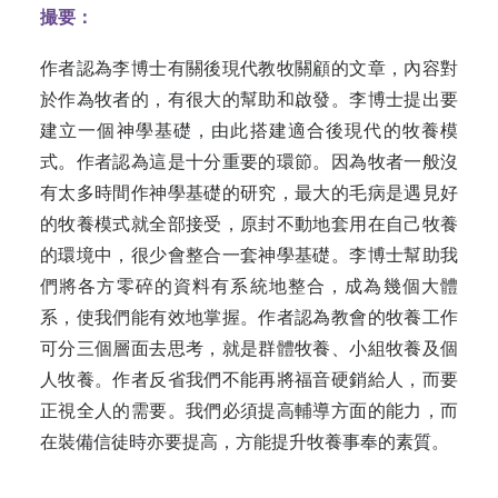
撮要：
作者認為李博士
有關後現代教牧關顧的文章，內容對
於作為牧者的，有很大的幫助和啟發
。李博士
提出要
建立一個神學基礎，由此搭建適合後現代的牧養模
式。作者認為這是十分重要的環節。因為牧者一般沒
有太多時間作神學基礎的研究，最大的毛病是遇見好
的牧養模式就全部接受，原封不動地套用在自己牧養
的環境中，很少會整合一套神學基礎。李博士幫助我
們將各方零碎的資料有系統地整合，成為幾個大體
系，使我們能有效地掌握
。作
者認為教會的牧養工作
可分三個層面去思考，就是群體牧養、小組牧養及個
人牧養
。作者反省
我們不能再將福音硬銷給人，而要
正視全人的需要。我們必須提高輔導方面的能力，而
在裝備信徒時亦要提高，方能提升牧養事奉的素質。