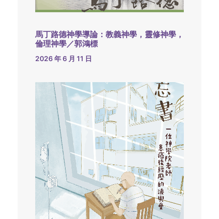
馬丁路德神學導論：教義神學，靈修神學，
倫理神學／郭鴻標
2026 年 6 月 11 日