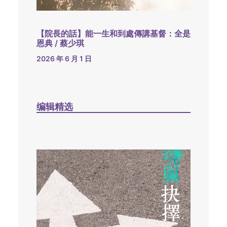
【院長的話】能一生和到處傳講基督：全是
恩典 / 蔡少琪
2026 年 6 月 1 日
编辑精选