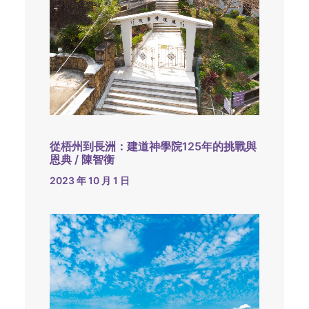
從梧州到長洲：建道神學院125年的挑戰與
恩典 / 陳智衡
2023 年 10 月 1 日