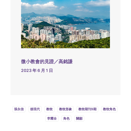
微小教會的見證／高銘謙
2023 年 6 月 1 日
張永信
後現代
教牧
教牧形象
教牧期刊9期
教牧角色
李耀全
角色
關顧