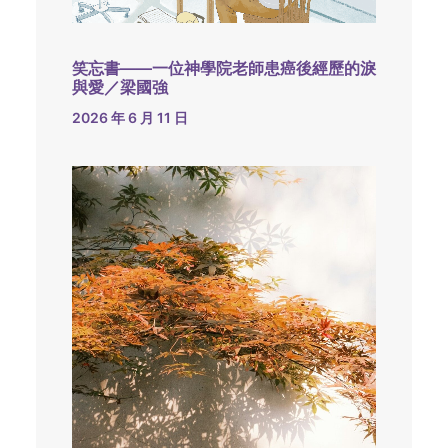
笑忘書——一位神學院老師患癌後經歷的淚
與愛／梁國強
2026 年 6 月 11 日