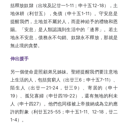
括釋放奴隸（出埃及記廿一1-11；申十五12-18），土
地休耕（利廿五），免債（申十五1-11）。守安息是
提醒我們，土地並不屬於人，而是神給予的禮物和恩
賜。「安息」是人類認識到生活中的「邊界」。若土
地永不安息，債務永不勾銷、奴隸永不釋放，那就是
無止境的貪婪。
伸出援手
另一個使命是照顧弟兄姊妹。聖經提醒我們要注意地
上生活的人，包括貧窮人（出廿三6；申十五7-11）、
陌生人（出廿一21-24，廿三9）、寄居的（申十
19）、孤兒寡婦（申廿四19-22），還有無地的利未
人（申十四27）。他們也同樣被上帝接納成為立約應
許的對象（利廿五25-55；申十五1-11、12-18，廿二
1-4）。