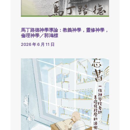
馬丁路德神學導論：教義神學，靈修神學，
倫理神學／郭鴻標
2026 年 6 月 11 日