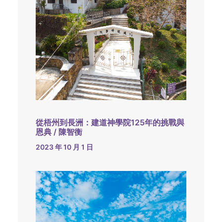
從梧州到長洲：建道神學院125年的挑戰與
恩典 / 陳智衡
2023 年 10 月 1 日