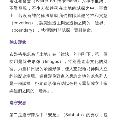
若在布格曼（Walter Brueggemann）的神學框架，
不難發現，不少人都跌落在土地的試探之中。事實
上，若沒有神的律法幫助我們排除其他的神和貪慾
（coveting），認識創造主與受造物之間的「邊界」
（boundary），就很難離開試探，實踐使命。
除去形像
布魯格曼認為「土地」在「律法」的指引下，第一個
功用是除去形像（Images），特別是迦南文化的財
富、力量和日後的帝國形像，使人忘記地乃神與人立
約的歷史場境。這種形像對進入應許之地的以色列人
是一種試探，拒絕這形像有助以色列人重新確立上帝
與他們之間的「邊界」。
遵守安息
第二是遵守律法中「安息」（Sabbath）的要求，包