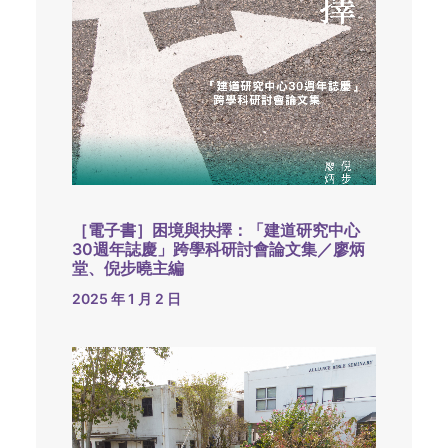
［電子書］困境與抉擇：「建道研究中心
30週年誌慶」跨學科研討會論文集／廖炳
堂、倪步曉主編
2025 年 1 月 2 日