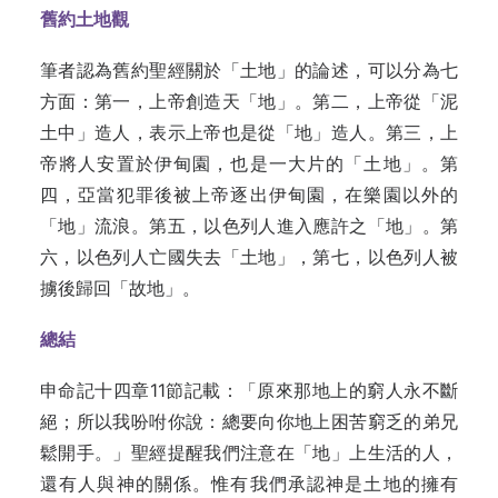
舊約土地觀
筆者認為舊約聖經關於「土地」的論述，可以分為七
方面：第一，上帝創造天「地」。第二，上帝從「泥
土中」造人，表示上帝也是從「地」造人。第三，上
帝將人安置於伊甸園，也是一大片的「土地」。第
四，亞當犯罪後被上帝逐出伊甸園，在樂園以外的
「地」流浪。第五，以色列人進入應許之「地」。第
六，以色列人亡國失去「土地」，第七，以色列人被
擄後歸回「故地」。
總結
申命記十四章11節記載：「原來那地上的窮人永不斷
絕；所以我吩咐你說：總要向你地上困苦窮乏的弟兄
鬆開手。」聖經提醒我們注意在「地」上生活的人，
還有人與神的關係。惟有我們承認神是土地的擁有