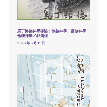
馬丁路德神學導論：教義神學，靈修神學，
倫理神學／郭鴻標
2026 年 6 月 11 日