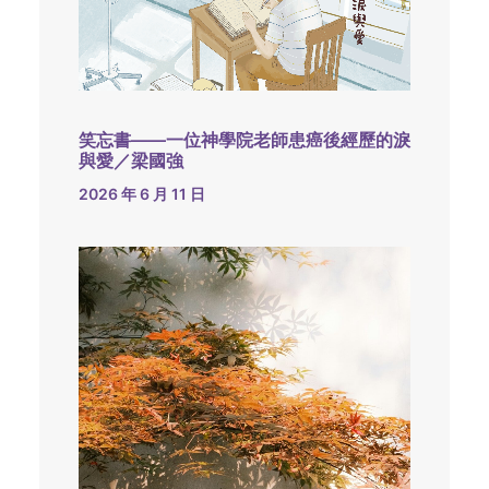
笑忘書——一位神學院老師患癌後經歷的淚
與愛／梁國強
2026 年 6 月 11 日