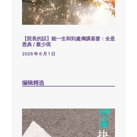
【院長的話】能一生和到處傳講基督：全是
恩典 / 蔡少琪
2026 年 6 月 1 日
编辑精选