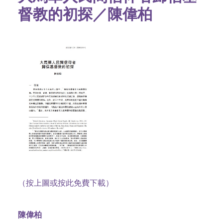
督教的初探／陳偉柏
（按上圖或按此免費下載）
陳偉柏