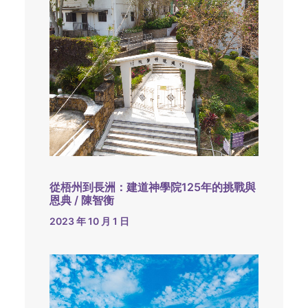
從梧州到長洲：建道神學院125年的挑戰與
恩典 / 陳智衡
2023 年 10 月 1 日