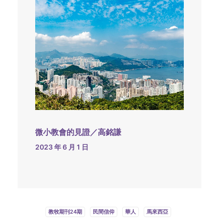
微小教會的見證／高銘謙
2023 年 6 月 1 日
教牧期刊24期
民間信仰
華人
馬來西亞