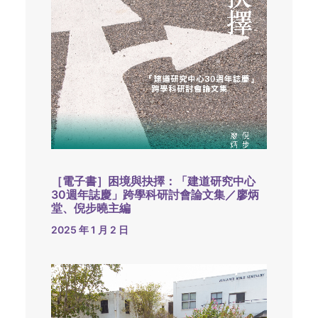
［電子書］困境與抉擇：「建道研究中心
30週年誌慶」跨學科研討會論文集／廖炳
堂、倪步曉主編
2025 年 1 月 2 日