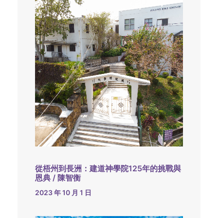
從梧州到長洲：建道神學院125年的挑戰與
恩典 / 陳智衡
2023 年 10 月 1 日