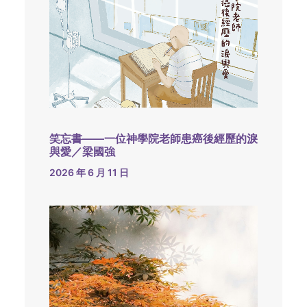
笑忘書——一位神學院老師患癌後經歷的淚
與愛／梁國強
2026 年 6 月 11 日