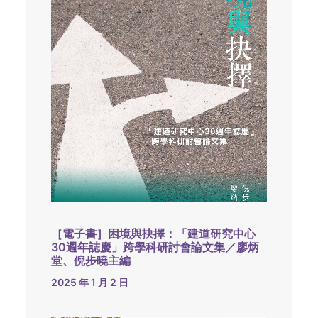
［電子書］困境與抉擇：「建道研究中心
30週年誌慶」跨學科研討會論文集／廖炳
堂、倪步曉主編
2025 年 1 月 2 日