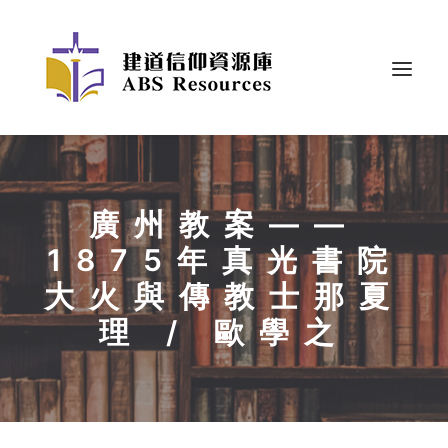
廣州教案——
1875年真光書院
大火與傳教士那夏
理 / 歐學之