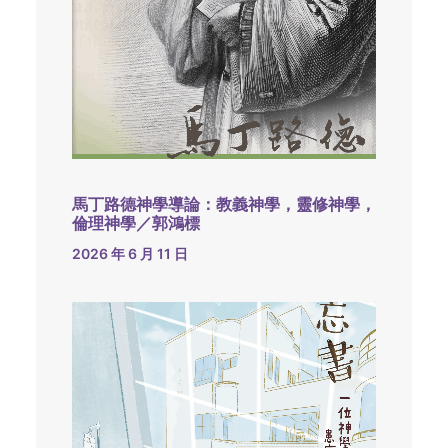
馬丁路德神學導論：教義神學，靈修神學，
倫理神學／郭鴻標
2026 年 6 月 11 日