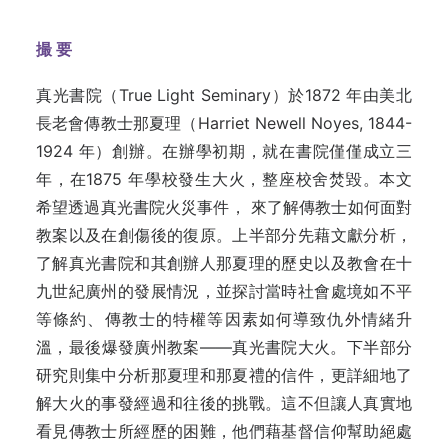
撮
要
真光書院（True Light Seminary）於1872 年由美北
長老會傳教士那夏理（Harriet Newell Noyes, 1844-
1924 年）創辦。在辦學初期，就在書院僅僅成立三
年，在1875 年學校發生大火，整座校舍焚毀。本文
希望透過真光書院火災事件， 來了解傳教士如何面對
教案以及在創傷後的復原。上半部分先藉文獻分析，
了解真光書院和其創辦人那夏理的歷史以及教會在十
九世紀廣州的發展情況，並探討當時社會處境如不平
等條約、傳教士的特權等因素如何導致仇外情緒升
溫，最後爆發廣州教案——真光書院大火。下半部分
研究則集中分析那夏理和那夏禮的信件，更詳細地了
解大火的事發經過和往後的挑戰。這不但讓人真實地
看見傳教士所經歷的困難，他們藉基督信仰幫助絕處