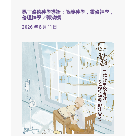
馬丁路德神學導論：教義神學，靈修神學，
倫理神學／郭鴻標
2026 年 6 月 11 日