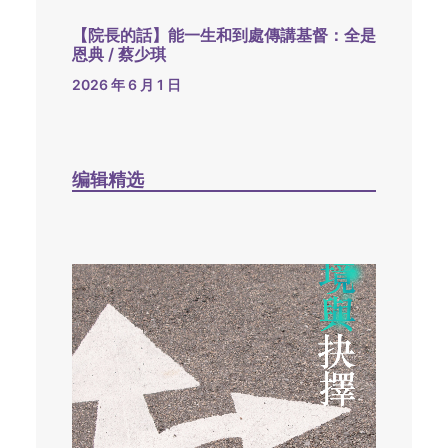
【院長的話】能一生和到處傳講基督：全是
恩典 / 蔡少琪
2026 年 6 月 1 日
编辑精选