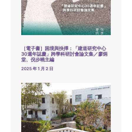
［電子書］困境與抉擇：「建道研究中心
30週年誌慶」跨學科研討會論文集／廖炳
堂、倪步曉主編
2025 年 1 月 2 日