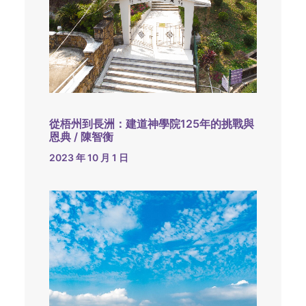
從梧州到長洲：建道神學院125年的挑戰與
恩典 / 陳智衡
2023 年 10 月 1 日