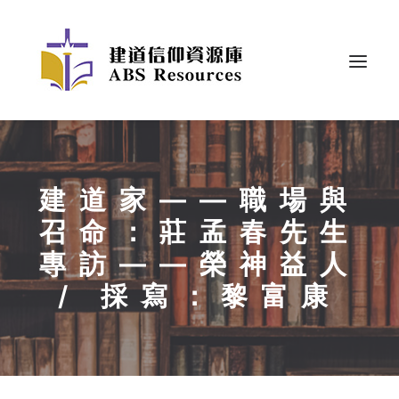
建道家——職場與
召命：莊孟春先生
專訪——榮神益人
/ 採寫：黎富康