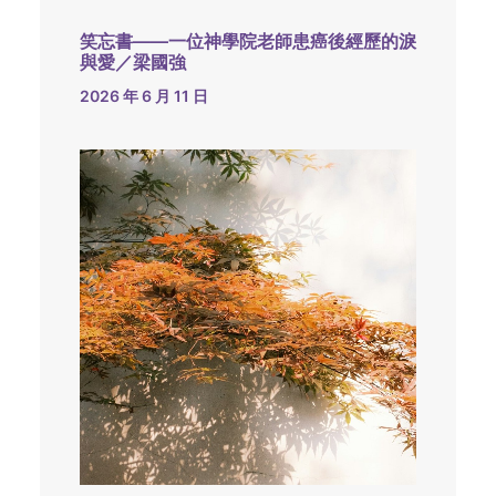
笑忘書——一位神學院老師患癌後經歷的淚
與愛／梁國強
2026 年 6 月 11 日