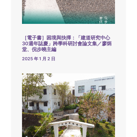
［電子書］困境與抉擇：「建道研究中心
30週年誌慶」跨學科研討會論文集／廖炳
堂、倪步曉主編
2025 年 1 月 2 日