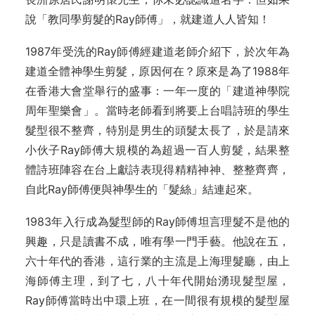
說「教同學剪髮的Ray師傅」，就建道人人皆知！
1987年受洗的Ray師傅經建道老師介紹下，於次年為
建道全體神學生剪髮，原因何在？原來是為了1988年
在香港大會堂舉行的盛事：一年一度的「建道神學院
周年聖樂會」。當時老師看到將要上台唱詩班的學生
髮型很不整齊，特別是男生的頭髮太長了，於是請來
小伙子Ray師傅大規模的為超過一百人剪髮，結果整
體詩班陣容在台上獻詩表現得精精神神、整整齊齊，
自此Ray師傅便與神學生的「髮絲」結連起來。
1983年入行成為髮型師的Ray師傅坦言理髮不是他的
興趣，只是讀書不成，唯有學一門手藝。他說在五，
六十年代的香港，這行業的主流是上海理髮廳，由上
海師傅主理，到了七，八十年代開始湧現髮型屋，
Ray師傅當時出中環上班，在一間很有規模的髮型屋