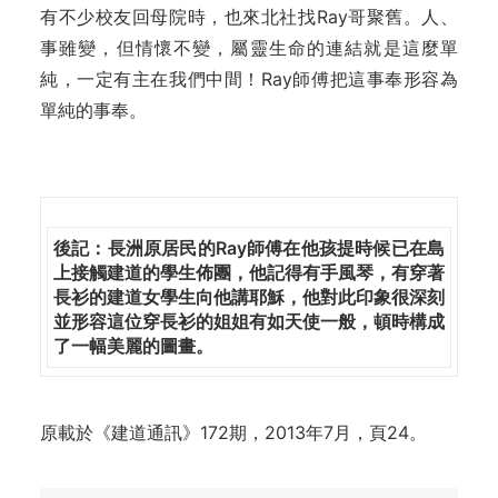
有不少校友回母院時，也來北社找Ray哥聚舊。人、
事雖變，但情懷不變，屬靈生命的連結就是這麼單
純，一定有主在我們中間！Ray師傅把這事奉形容為
單純的事奉。
後記：長洲原居民的Ray師傅在他孩提時候已在島
上接觸建道的學生佈團，他記得有手風琴，有穿著
長衫的建道女學生向他講耶穌，他對此印象很深刻
並形容這位穿長衫的姐姐有如天使一般，頓時構成
了一幅美麗的圖畫。
原載於《建道通訊》172期，2013年7月，頁24。