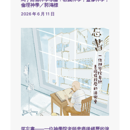
倫理神學／郭鴻標
2026 年 6 月 11 日
笑忘書——一位神學院老師患癌後經歷的淚