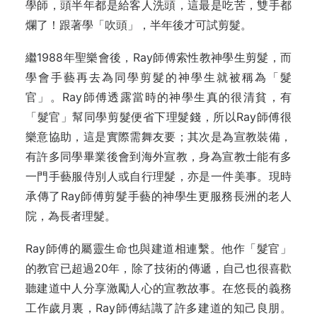
學師，頭半年都是給客人洗頭，這最是吃苦，雙手都
爛了！跟著學「吹頭」，半年後才可試剪髮。
繼1988年聖樂會後，Ray師傅索性教神學生剪髮，而
學會手藝再去為同學剪髮的神學生就被稱為「髮
官」。Ray師傅透露當時的神學生真的很清貧，有
「髮官」幫同學剪髮便省下理髮錢，所以Ray師傅很
樂意協助，這是實際需舞友要；其次是為宣教裝備，
有許多同學畢業後會到海外宣教，身為宣教士能有多
一門手藝服侍別人或自行理髮，亦是一件美事。現時
承傳了Ray師傅剪髮手藝的神學生更服務長洲的老人
院，為長者理髮。
Ray師傅的屬靈生命也與建道相連繫。他作「髮官」
的教官已超過20年，除了技術的傳遞，自己也很喜歡
聽建道中人分享激勵人心的宣教故事。在悠長的義務
工作歲月裏，Ray師傅結識了許多建道的知己良朋。