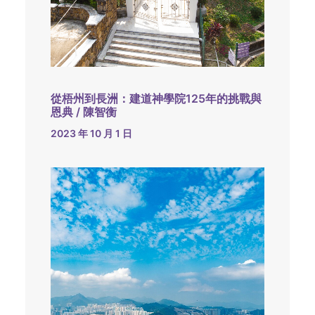
從梧州到長洲：建道神學院125年的挑戰與
恩典 / 陳智衡
2023 年 10 月 1 日